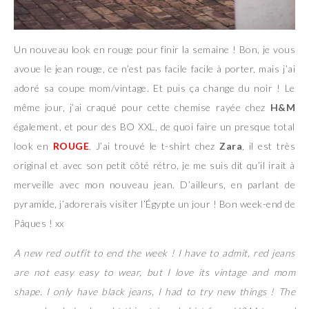
Un nouveau look en rouge pour finir la semaine ! Bon, je vous
avoue le jean rouge, ce n’est pas facile facile à porter, mais j’ai
adoré sa coupe mom/vintage. Et puis ça change du noir ! Le
même jour, j’ai craqué pour cette chemise rayée chez
H&M
également, et pour des BO XXL, de quoi faire un presque total
look en
ROUGE
. J’ai trouvé le t-shirt chez
Zara
, il est très
original et avec son petit côté rétro, je me suis dit qu’il irait à
merveille avec mon nouveau jean. D’ailleurs, en parlant de
pyramide, j’adorerais visiter l’Égypte un jour ! Bon week-end de
Pâques ! xx
A new red outfit to end the week ! I have to admit, red jeans
are not easy easy to wear, but I love its vintage and mom
shape. I only have black jeans, I had to try new things ! The