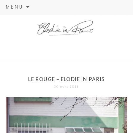
Aller
MENU
au
contenu
elodie in
paris
LE ROUGE – ELODIE IN PARIS
30 mars 2018