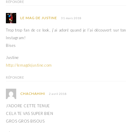
RÉPONDRE
n
e
ê
n
t
ê
r
t
LE MAG DE JUSTINE
31 mars 2018
e
r
)
e
)
Trop trop fan de ce look, j’ai adoré quand je l’ai découvert sur ton
Instagram!
Bises
Justine
http://lemagdejustine.com
RÉPONDRE
CHACHAHIHI
2 avril 2018
J’ADORE CETTE TENUE
CELA TE VAS SUPER BIEN
GROS GROS BISOUS