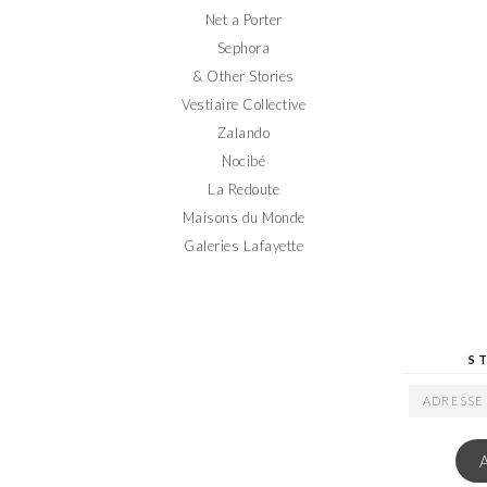
Net a Porter
Sephora
& Other Stories
Vestiaire Collective
Zalando
Nocibé
La Redoute
Maisons du Monde
Galeries Lafayette
S
ADRESSE
EMAIL