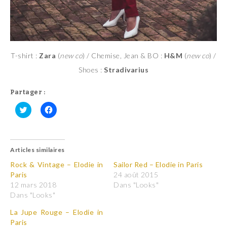
T-shirt :
Zara
(
new co
) / Chemise, Jean & BO :
H&M
(
new co
) /
Shoes :
Stradivarius
Partager :
C
C
l
l
i
i
q
q
u
u
Articles similaires
e
e
z
z
p
p
Rock & Vintage – Elodie in
Sailor Red – Elodie in Paris
o
o
Paris
24 août 2015
u
u
r
r
12 mars 2018
Dans "Looks"
p
p
Dans "Looks"
a
a
r
r
t
t
La Jupe Rouge – Elodie in
a
a
Paris
g
g