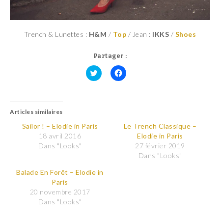
Trench & Lunettes :
H&M
/
Top
/ Jean :
IKKS
/
Shoes
Partager :
C
C
l
l
i
i
q
q
u
u
Articles similaires
e
e
z
z
p
p
Sailor ! – Elodie in Paris
Le Trench Classique –
o
o
18 avril 2016
Elodie in Paris
u
u
r
r
Dans "Looks"
27 février 2019
p
p
Dans "Looks"
a
a
r
r
t
t
Balade En Forêt – Elodie in
a
a
Paris
g
g
e
e
20 novembre 2017
r
r
Dans "Looks"
s
s
u
u
r
r