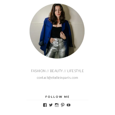
FASHION // BEAUTY // LIFESTYLE
contact@elodieinparis.com
FOLLOW ME
Voir
Voir
Voir
Voir
Voir
le
le
le
le
le
profil
profil
profil
profil
profil