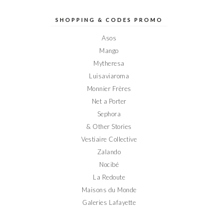
de
de
de
de
de
Elodieinparis
Elodieinparis
Elodieinparis
Elodieinparis
Elodieinparis
sur
sur
sur
sur
sur
SHOPPING & CODES PROMO
Facebook
Twitter
Instagram
Pinterest
YouTube
Asos
Mango
Mytheresa
Luisaviaroma
Monnier Frères
Net a Porter
Sephora
& Other Stories
Vestiaire Collective
Zalando
Nocibé
La Redoute
Maisons du Monde
Galeries Lafayette