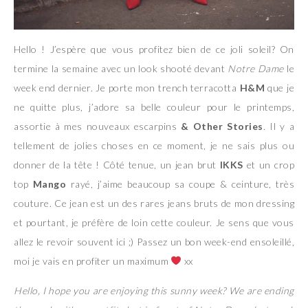
Hello ! J’espère que vous profitez bien de ce joli soleil? On
termine la semaine avec un look shooté devant
Notre Dame
le
week end dernier. Je porte mon trench terracotta
H&M
que je
ne quitte plus, j’adore sa belle couleur pour le printemps,
assortie à mes nouveaux escarpins
& Other Stories
. Il y a
tellement de jolies choses en ce moment, je ne sais plus ou
donner de la tête ! Côté tenue, un jean brut
IKKS
et un crop
top
Mango
rayé, j’aime beaucoup sa coupe & ceinture, très
couture. Ce jean est un des rares jeans bruts de mon dressing
et pourtant, je préfère de loin cette couleur. Je sens que vous
allez le revoir souvent ici ;) Passez un bon week-end ensoleillé,
moi je vais en profiter un maximum
xx
Hello, I hope you are enjoying this sunny week? We are ending