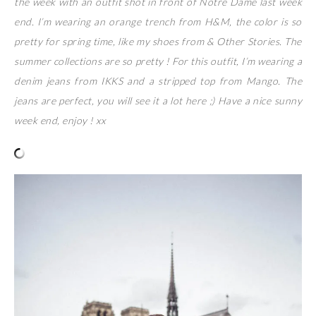
the week with an outfit shot in front of Notre Dame last week
end. I’m wearing an orange trench from H&M, the color is so
pretty for spring time, like my shoes from & Other Stories. The
summer collections are so pretty ! For this outfit, I’m wearing a
denim jeans from IKKS and a stripped top from Mango. The
jeans are perfect, you will see it a lot here ;) Have a nice sunny
week end, enjoy ! xx