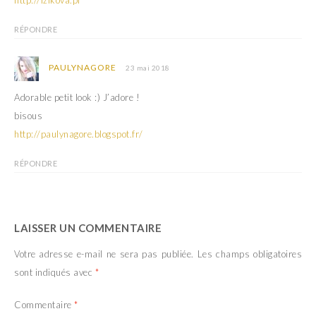
e
l
f
e
e
f
RÉPONDRE
n
e
ê
n
t
ê
r
t
PAULYNAGORE
23 mai 2018
e
r
)
e
)
Adorable petit look :) J’adore !
bisous
http://paulynagore.blogspot.fr/
RÉPONDRE
LAISSER UN COMMENTAIRE
Votre adresse e-mail ne sera pas publiée.
Les champs obligatoires
sont indiqués avec
*
Commentaire
*