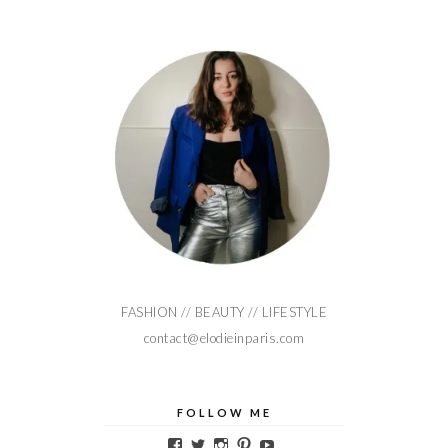
FASHION // BEAUTY // LIFESTYLE
contact@elodieinparis.com
FOLLOW ME
Voir
Voir
Voir
Voir
Voir