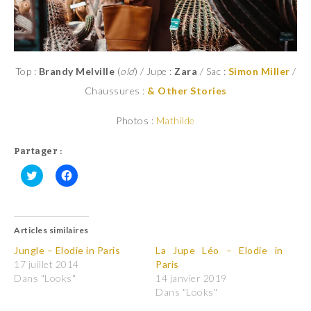
Top :
Brandy Melville
(
old
) / Jupe :
Zara
/ Sac :
Simon Miller
/
Chaussures :
& Other Stories
Photos :
Mathilde
Partager :
C
C
l
l
i
i
q
q
u
u
Articles similaires
e
e
z
z
p
p
Jungle – Elodie in Paris
La Jupe Léo – Elodie in
o
o
17 juillet 2014
Paris
u
u
r
r
Dans "Looks"
14 janvier 2019
p
p
Dans "Looks"
a
a
r
r