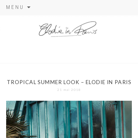
Aller
MENU
au
contenu
elodie in
paris
TROPICAL SUMMER LOOK – ELODIE IN PARIS
21 mai 2018