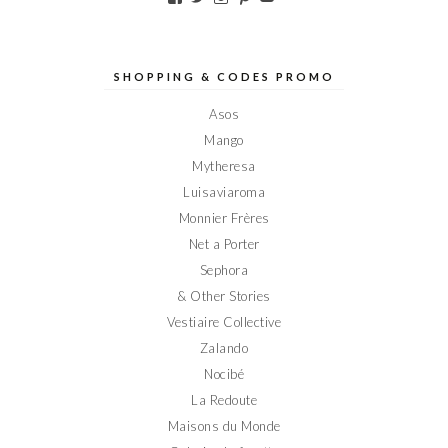
le
le
le
le
le
profil
profil
profil
profil
profil
de
de
de
de
de
Elodieinparis
Elodieinparis
Elodieinparis
Elodieinparis
Elodieinparis
sur
sur
sur
sur
sur
SHOPPING & CODES PROMO
Facebook
Twitter
Instagram
Pinterest
YouTube
Asos
Mango
Mytheresa
Luisaviaroma
Monnier Frères
Net a Porter
Sephora
& Other Stories
Vestiaire Collective
Zalando
Nocibé
La Redoute
Maisons du Monde