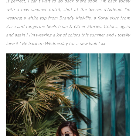
is perfect, I can’t wait to go back there soon. I’m back today
with a new summer outfit, shot at the Serres d’Auteuil. I’m
wearing a white top from Brandy Melville, a floral skirt from
Zara and tangerine heels from & Other Stories. Colors, again
and again ! I’m wearing a lot of colors this summer and I totally
love it ! Be back on Wednesday for a new look ! xx