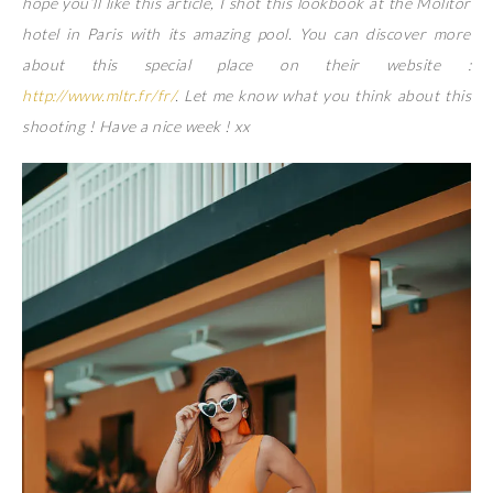
hope you’ll like this article, I shot this lookbook at the Molitor
hotel in Paris with its amazing pool. You can discover more
about this special place on their website :
http://www.mltr.fr/fr/
. Let me know what you think about this
shooting ! Have a nice week ! xx