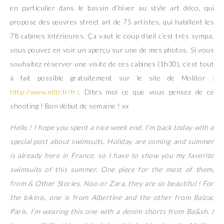
en particulier dans le bassin d’hiver au style art déco, qui
propose des œuvres street art de 75 artistes, qui habillent les
78 cabines intérieures. Ça vaut le coup d’œil c’est très sympa,
vous pouvez en voir un aperçu sur une de mes photos. Si vous
souhaitez réserver une visite de ces cabines (1h30), c’est tout
à fait possible gratuitement sur le site de Molitor :
http://www.mltr.fr/fr/
. Dites moi ce que vous pensez de ce
shooting ! Bon début de semaine ! xx
Hello ! I hope you spent a nice week end. I’m back today with a
special post about swimsuits. Holiday are coming and summer
is already here in France, so I have to show you my favorite
swimsuits of this summer. One piece for the most of them,
from & Other Stories, Noo or Zara, they are so beautiful ! For
the bikinis, one is from Albertine and the other from Balzac
Paris. I’m wearing this one with a denim shorts from Ba&sh. I