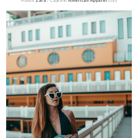
Maillot
Zara
/ Capeline
American Apparel
(
old
)