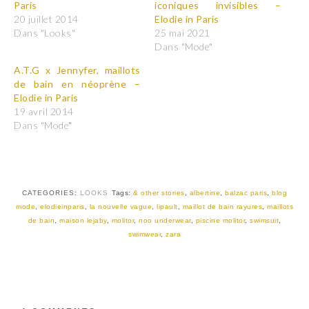
Paris
iconiques invisibles –
u
u
r
r
20 juillet 2014
Elodie in Paris
p
p
Dans "Looks"
25 mai 2021
a
a
r
r
Dans "Mode"
t
t
a
a
A.T.G x Jennyfer, maillots
g
g
e
e
de bain en néoprène –
r
r
Elodie in Paris
s
s
u
u
19 avril 2014
r
r
T
F
Dans "Mode"
w
a
i
c
t
e
t
b
e
o
r
o
(
k
CATEGORIES:
LOOKS
Tags:
& other stories
,
albertine
,
balzac paris
,
blog
o
(
u
o
mode
,
elodieinparis
,
la nouvelle vague
,
lipault
,
maillot de bain rayures
,
maillots
v
u
de bain
,
maison lejaby
,
molitor
,
noo underwear
,
piscine molitor
,
swimsuit
,
r
v
e
r
swimwear
,
zara
d
e
a
d
n
a
s
n
u
s
n
u
e
n
n
e