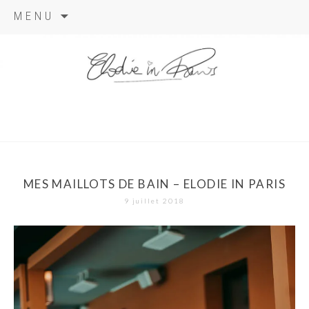
Aller
MENU
au
contenu
elodie in
paris
MES MAILLOTS DE BAIN – ELODIE IN PARIS
9 juillet 2018