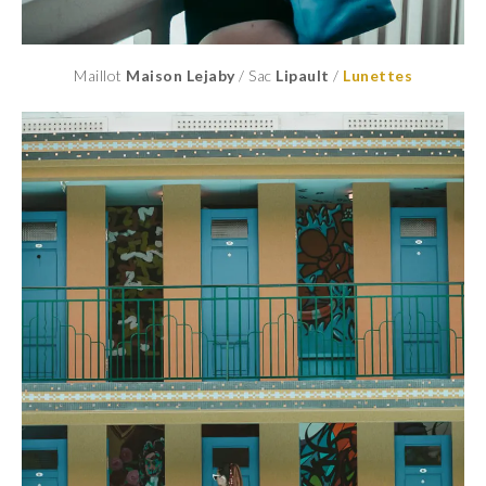
Maillot
Maison Lejaby
/ Sac
Lipault
/
Lunettes