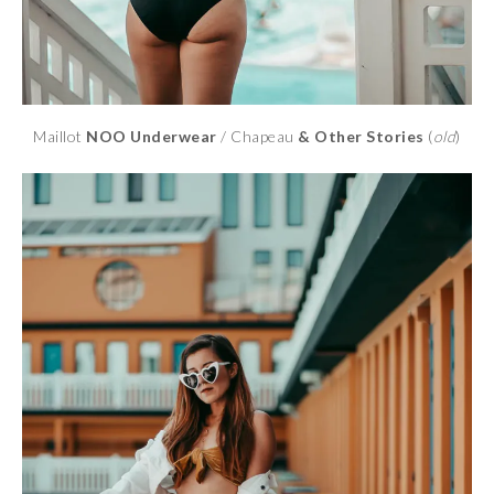
Maillot
NOO Underwear
/ Chapeau
& Other Stories
(
old
)