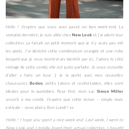
Hello ! J’espère que vous avez passé un bon week-end. La
semaine dernière, je suis allée chez
New Look
et j’ai adoré leur
collection, ça faisait un petit moment que je n’y avais pas mit
les pieds. J’ai déniché cette combinaison orangée et une robe
leopard que je vous montrerais bientôt par ici. J’adore le côté
vintage de cette combi, elle est juste parfaite. Je vous conseille
d’aller y faire un tour ;) Je la porte avec mes nouvelles
chaussures
Boden
, petits talons et confortables, elles sont
idéales pour le quotidien. Pour finir, mon sac
Simon Miller
assorti à ma combi. J’espère que cette tenue – simple mais
estivale – vous plaira. Bon Lundi ! xx
Hello ! I hope you spent a nice week end. Last week, I went to
New Look and I totally loved their actual collection. I bought