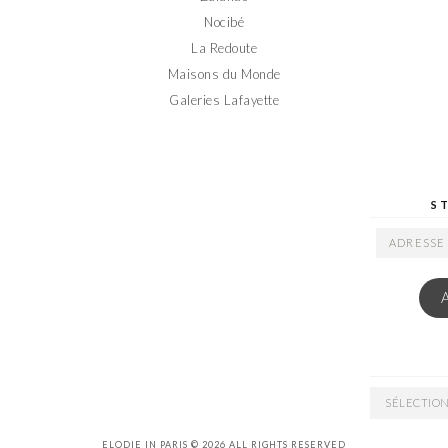
Nocibé
La Redoute
Maisons du Monde
Galeries Lafayette
S
ADRESSE
EMAIL
ARCHIVES
ELODIE IN PARIS © 2026 ALL RIGHTS RESERVED