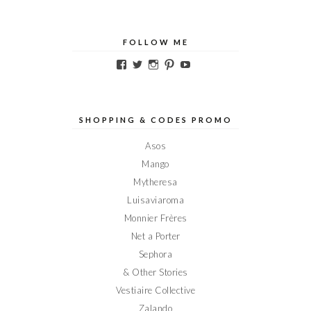
FOLLOW ME
Voir
Voir
Voir
Voir
Voir
le
le
le
le
le
profil
profil
profil
profil
profil
de
de
de
de
de
Elodieinparis
Elodieinparis
Elodieinparis
Elodieinparis
Elodieinparis
sur
sur
sur
sur
sur
SHOPPING & CODES PROMO
Facebook
Twitter
Instagram
Pinterest
YouTube
Asos
Mango
Mytheresa
Luisaviaroma
Monnier Frères
Net a Porter
Sephora
& Other Stories
Vestiaire Collective
Zalando