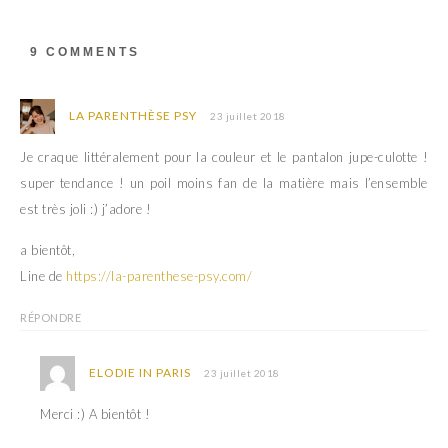
r
v
e
r
d
e
a
d
9 COMMENTS
n
a
s
n
u
s
n
u
e
n
LA PARENTHÈSE PSY
23 juillet 2018
n
e
o
n
u
o
Je craque littéralement pour la couleur et le pantalon jupe-culotte !
v
u
e
v
super tendance ! un poil moins fan de la matière mais l’ensemble
l
e
l
l
est très joli :) j’adore !
e
l
f
e
e
f
a bientôt,
n
e
ê
n
Line de
t
https://la-parenthese-psy.com/
ê
r
t
e
r
)
e
RÉPONDRE
)
ELODIE IN PARIS
23 juillet 2018
Merci :) A bientôt !