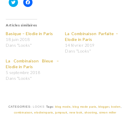
C
C
l
l
i
i
q
q
u
u
Articles similaires
e
e
z
z
p
p
Basique – Elodie in Paris
La Combinaison Parfaite –
o
o
18 juin 2018
Elodie in Paris
u
u
r
r
Dans "Looks"
14 février 2019
p
p
Dans "Looks"
a
a
r
r
t
t
La Combinaison Bleue –
a
a
Elodie in Paris
g
g
e
e
5 septembre 2018
r
r
Dans "Looks"
s
s
u
u
r
r
T
F
w
a
i
c
t
e
t
b
CATEGORIES:
LOOKS
Tags:
blog mode
,
blog mode paris
,
blogger
,
boden
,
e
o
r
o
combinaison
,
elodieinparis
,
jumpsuit
,
new look
,
shooting
,
simon miller
(
k
o
(
u
o
v
u