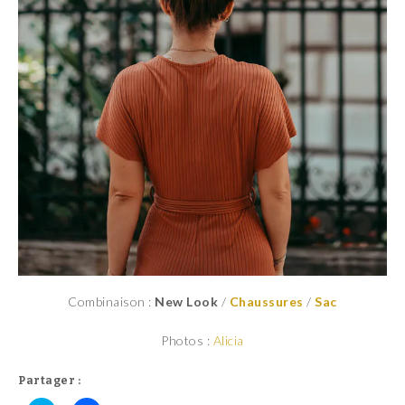
Combinaison :
New Look
/
Chaussures
/
Sac
Photos :
Alicia
Partager :