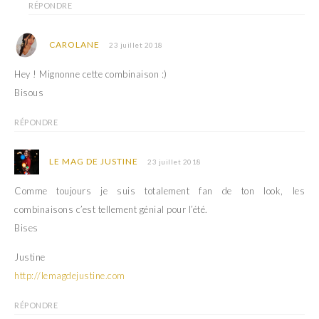
RÉPONDRE
CAROLANE
23 juillet 2018
Hey ! Mignonne cette combinaison :)
Bisous
RÉPONDRE
LE MAG DE JUSTINE
23 juillet 2018
Comme toujours je suis totalement fan de ton look, les
combinaisons c’est tellement génial pour l’été.
Bises
Justine
http://lemagdejustine.com
RÉPONDRE