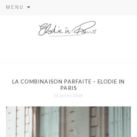
Aller
MENU
au
contenu
elodie in
paris
LA COMBINAISON PARFAITE – ELODIE IN
PARIS
23 juillet 2018