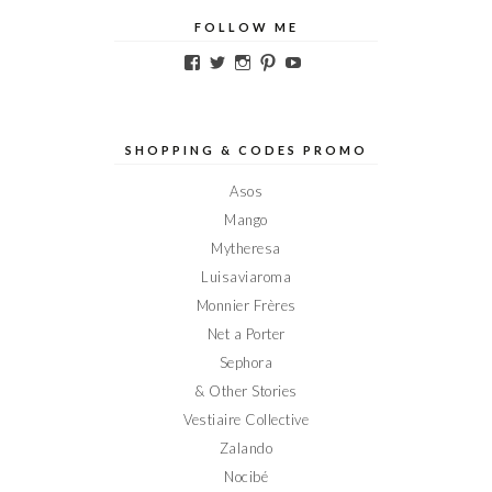
FOLLOW ME
Voir
Voir
Voir
Voir
Voir
le
le
le
le
le
profil
profil
profil
profil
profil
de
de
de
de
de
Elodieinparis
Elodieinparis
Elodieinparis
Elodieinparis
Elodieinparis
sur
sur
sur
sur
sur
SHOPPING & CODES PROMO
Facebook
Twitter
Instagram
Pinterest
YouTube
Asos
Mango
Mytheresa
Luisaviaroma
Monnier Frères
Net a Porter
Sephora
& Other Stories
Vestiaire Collective
Zalando
Nocibé