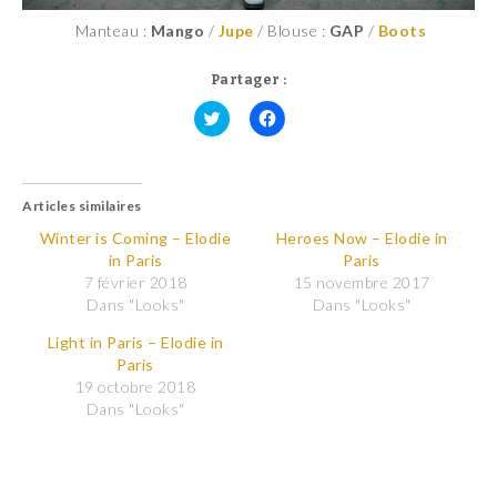
Manteau :
Mango
/
Jupe
/ Blouse :
GAP
/
Boots
Partager :
C
C
l
l
i
i
q
q
u
u
Articles similaires
e
e
z
z
p
p
Winter is Coming – Elodie
Heroes Now – Elodie in
o
o
in Paris
Paris
u
u
r
r
7 février 2018
15 novembre 2017
p
p
Dans "Looks"
Dans "Looks"
a
a
r
r
t
t
Light in Paris – Elodie in
a
a
Paris
g
g
e
e
19 octobre 2018
r
r
Dans "Looks"
s
s
u
u
r
r
T
F
w
a
i
c
t
e