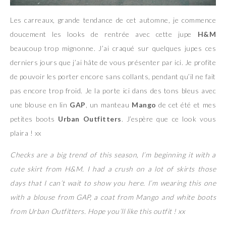
Les carreaux, grande tendance de cet automne, je commence
doucement les looks de rentrée avec cette jupe
H&M
beaucoup trop mignonne. J’ai craqué sur quelques jupes ces
derniers jours que j’ai hâte de vous présenter par ici. Je profite
de pouvoir les porter encore sans collants, pendant qu’il ne fait
pas encore trop froid. Je la porte ici dans des tons bleus avec
une blouse en lin
GAP
, un manteau
Mango
de cet été et mes
petites boots
Urban Outfitters
. J’espère que ce look vous
plaira ! xx
Checks are a big trend of this season, I’m beginning it with a
cute skirt from H&M. I had a crush on a lot of skirts those
days that I can’t wait to show you here. I’m wearing this one
with a blouse from GAP, a coat from Mango and white boots
from Urban Outfitters. Hope you’ll like this outfit ! xx