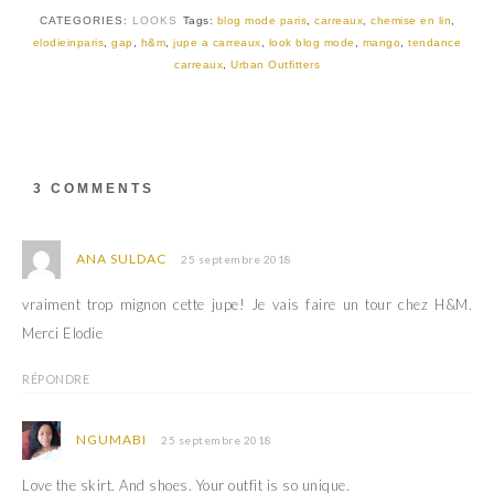
t
b
CATEGORIES:
LOOKS
Tags:
blog mode paris
,
carreaux
,
chemise en lin
,
e
o
r
o
elodieinparis
,
gap
,
h&m
,
jupe a carreaux
,
look blog mode
,
mango
,
tendance
(
k
carreaux
,
Urban Outfitters
o
(
u
o
v
u
r
v
e
r
d
e
a
d
n
a
s
n
3 COMMENTS
u
s
n
u
e
n
n
e
o
n
ANA SULDAC
25 septembre 2018
u
o
v
u
e
v
vraiment trop mignon cette jupe! Je vais faire un tour chez H&M.
l
e
l
l
Merci Elodie
e
l
f
e
e
f
RÉPONDRE
n
e
ê
n
t
ê
r
t
NGUMABI
25 septembre 2018
e
r
)
e
)
Love the skirt. And shoes. Your outfit is so unique.