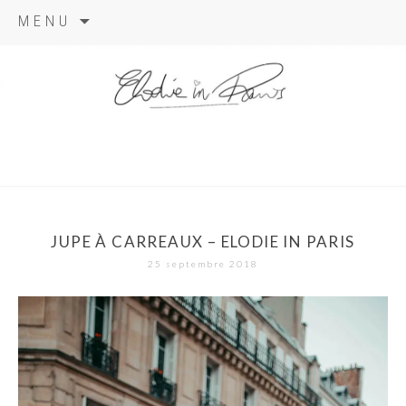
Aller
MENU
au
contenu
elodie in
paris
JUPE À CARREAUX – ELODIE IN PARIS
25 septembre 2018