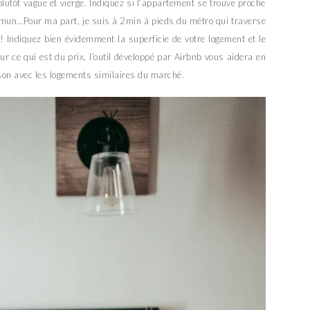
lutôt vague et vierge. Indiquez si l’appartement se trouve proche
mun…Pour ma part, je suis à 2min à pieds du métro qui traverse
! Indiquez bien évidemment la superficie de votre logement et le
ur ce qui est du prix, l’outil développé par Airbnb vous aidera en
on avec les logements similaires du marché.