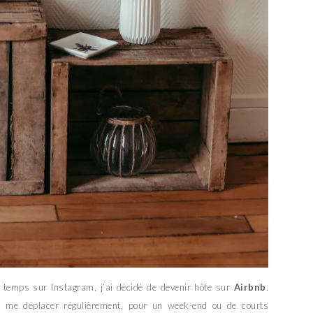
 temps sur Instagram, j’ai décidé de devenir hôte sur
Airbnb
.
 me déplacer régulièrement, pour un week-end ou de courts