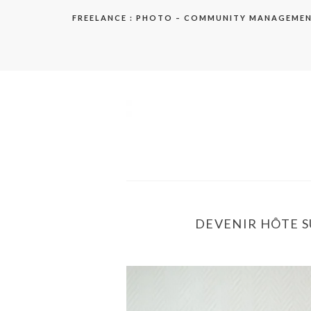
Aller
FREELANCE : PHOTO – COMMUNITY MANAGEME
au
contenu
elodie
DEVENIR HÔTE SU