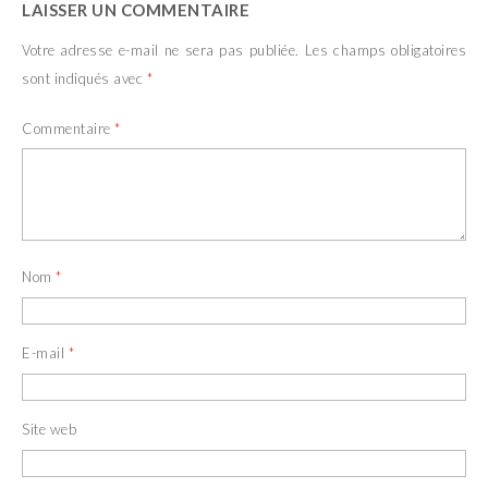
LAISSER UN COMMENTAIRE
r
t
e
r
)
e
Votre adresse e-mail ne sera pas publiée.
Les champs obligatoires
)
sont indiqués avec
*
Commentaire
*
Nom
*
E-mail
*
Site web