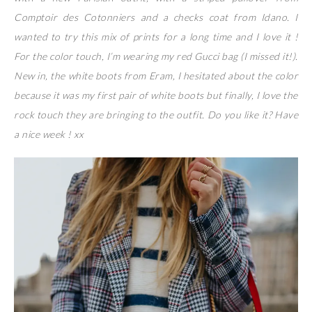
Comptoir des Cotonniers and a checks coat from Idano. I
wanted to try this mix of prints for a long time and I love it !
For the color touch, I’m wearing my red Gucci bag (I missed it!).
New in, the white boots from Eram, I hesitated about the color
because it was my first pair of white boots but finally, I love the
rock touch they are bringing to the outfit. Do you like it? Have
a nice week ! xx