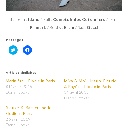
Manteau :
Idano
/ Pull :
Comptoir des Cotonniers
/ Jean :
Primark
/ Boots :
Eram
/ Sac :
Gucci
Partager :
C
C
l
l
i
i
q
q
u
u
Articles similaires
e
e
z
z
p
p
Marinière – Elodie in Paris
Mixa & Moi : Marin, Fleurie
o
o
8 février 2015
& Rayée – Elodie in Paris
u
u
r
r
Dans "Looks"
14 avril 2015
p
p
Dans "Looks"
a
a
r
r
t
t
Blouse & Sac en perles –
a
a
Elodie in Paris
g
g
e
e
26 avril 2019
r
r
Dans "Looks"
s
s