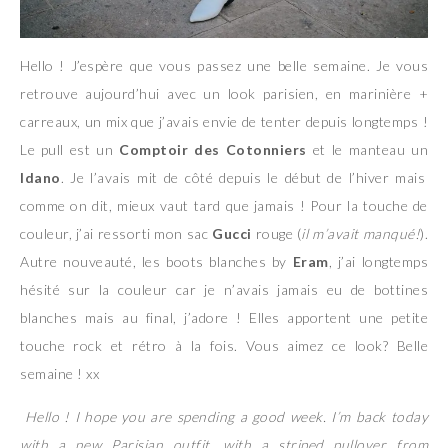
Hello ! J’espère que vous passez une belle semaine. Je vous
retrouve aujourd’hui avec un look parisien, en marinière +
carreaux, un mix que j’avais envie de tenter depuis longtemps !
Le pull est un
Comptoir des Cotonniers
et le manteau un
Idano
. Je l’avais mit de côté depuis le début de l’hiver mais
comme on dit, mieux vaut tard que jamais ! Pour la touche de
couleur, j’ai ressorti mon sac
Gucci
rouge (
il m’avait manqué!
).
Autre nouveauté, les boots blanches by
Eram
, j’ai longtemps
hésité sur la couleur car je n’avais jamais eu de bottines
blanches mais au final, j’adore ! Elles apportent une petite
touche rock et rétro à la fois. Vous aimez ce look? Belle
semaine ! xx
Hello ! I hope you are spending a good week. I’m back today
with a new Parisian outfit, with a striped pullover from