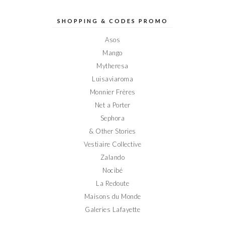
de
de
de
de
de
Elodieinparis
Elodieinparis
Elodieinparis
Elodieinparis
Elodieinparis
sur
sur
sur
sur
sur
SHOPPING & CODES PROMO
Facebook
Twitter
Instagram
Pinterest
YouTube
Asos
Mango
Mytheresa
Luisaviaroma
Monnier Frères
Net a Porter
Sephora
& Other Stories
Vestiaire Collective
Zalando
Nocibé
La Redoute
Maisons du Monde
Galeries Lafayette