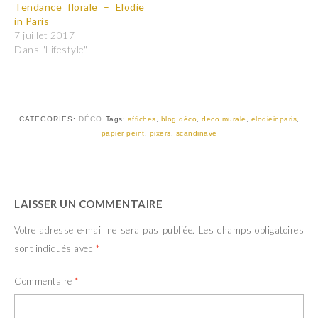
e
e
Tendance florale – Elodie
r
r
in Paris
s
s
u
u
7 juillet 2017
r
r
T
F
Dans "Lifestyle"
w
a
i
c
t
e
t
b
e
o
r
o
(
k
CATEGORIES:
DÉCO
Tags:
affiches
,
blog déco
,
deco murale
,
elodieinparis
,
o
(
u
o
papier peint
,
pixers
,
scandinave
v
u
r
v
e
r
d
e
a
d
n
a
s
n
LAISSER UN COMMENTAIRE
u
s
n
u
e
n
Votre adresse e-mail ne sera pas publiée.
Les champs obligatoires
n
e
o
n
sont indiqués avec
*
u
o
v
u
e
v
l
e
Commentaire
*
l
l
e
l
f
e
e
f