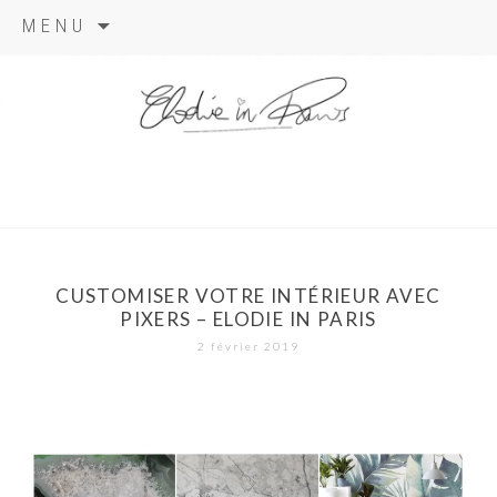
Aller
MENU
au
contenu
elodie in
paris
CUSTOMISER VOTRE INTÉRIEUR AVEC
PIXERS – ELODIE IN PARIS
2 février 2019