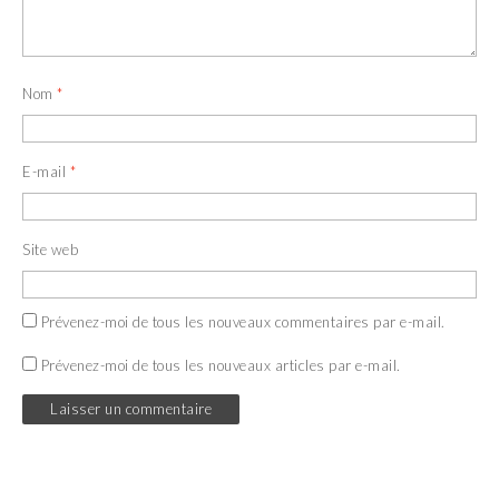
n
e
ê
n
t
ê
r
t
e
r
)
e
Nom
*
)
E-mail
*
Site web
Prévenez-moi de tous les nouveaux commentaires par e-mail.
Prévenez-moi de tous les nouveaux articles par e-mail.