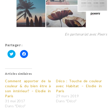
En partenariat avec Pixers
Partager :
C
C
l
l
i
i
q
q
u
u
Articles similaires
e
e
z
z
p
p
Comment apporter de la
Déco : Touche de couleur
o
o
couleur & du bien être à
avec Habitat – Elodie in
u
u
r
r
son intérieur? – Elodie in
Paris
p
p
Paris
29 mars 2019
a
a
r
r
31 mai 2017
Dans "Déco"
t
t
Dans "Déco"
a
a
g
g