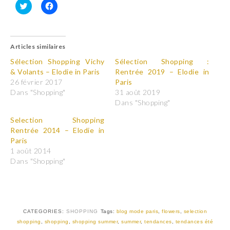
C
C
l
l
i
i
q
q
u
u
Articles similaires
e
e
z
z
p
p
Sélection Shopping Vichy
Sélection Shopping :
o
o
& Volants – Elodie in Paris
Rentrée 2019 – Elodie in
u
u
r
r
26 février 2017
Paris
p
p
Dans "Shopping"
31 août 2019
a
a
r
r
Dans "Shopping"
t
t
a
a
Selection Shopping
g
g
e
e
Rentrée 2014 – Elodie in
r
r
Paris
s
s
u
u
1 août 2014
r
r
T
F
Dans "Shopping"
w
a
i
c
t
e
t
b
e
o
r
o
(
k
CATEGORIES:
SHOPPING
Tags:
blog mode paris
,
flowers
,
selection
o
(
u
o
shopping
,
shopping
,
shopping summer
,
summer
,
tendances
,
tendances été
v
u