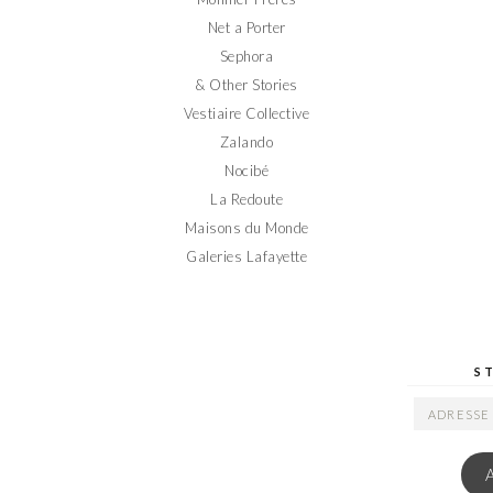
Net a Porter
Sephora
& Other Stories
Vestiaire Collective
Zalando
Nocibé
La Redoute
Maisons du Monde
Galeries Lafayette
S
ADRESSE
EMAIL