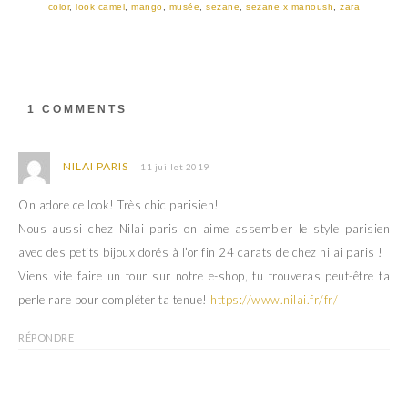
r
o
color
,
look camel
,
mango
,
musée
,
sezane
,
sezane x manoush
,
zara
(
k
o
(
u
o
v
u
r
v
e
r
d
e
a
d
1 COMMENTS
n
a
s
n
u
s
n
u
e
n
NILAI PARIS
11 juillet 2019
n
e
o
n
u
o
On adore ce look! Très chic parisien!
v
u
e
v
Nous aussi chez Nilai paris on aime assembler le style parisien
l
e
l
l
avec des petits bijoux dorés à l’or fin 24 carats de chez nilai paris !
e
l
f
e
Viens vite faire un tour sur notre e-shop, tu trouveras peut-être ta
e
f
n
e
perle rare pour compléter ta tenue!
https://www.nilai.fr/fr/
ê
n
t
ê
r
t
e
r
RÉPONDRE
)
e
)