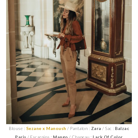
Blouse :
Sezane x Manoush
/ Pantalon :
Zara
/ Sac :
Balzac
Paris
/ Escarpins :
Mango
/ Chapeau :
Lack Of Color