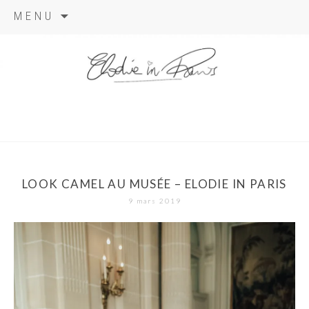
Aller
MENU
au
contenu
elodie in
paris
LOOK CAMEL AU MUSÉE – ELODIE IN PARIS
9 mars 2019