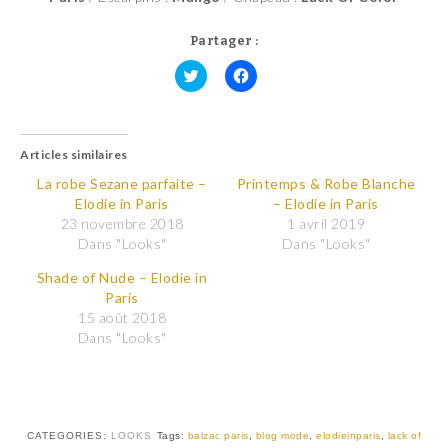
Partager :
C
C
l
l
i
i
q
q
u
u
Articles similaires
e
e
z
z
p
p
La robe Sezane parfaite –
Printemps & Robe Blanche
o
o
Elodie in Paris
– Elodie in Paris
u
u
r
r
23 novembre 2018
1 avril 2019
p
p
Dans "Looks"
Dans "Looks"
a
a
r
r
t
t
Shade of Nude – Elodie in
a
a
Paris
g
g
e
e
15 août 2018
r
r
Dans "Looks"
s
s
u
u
r
r
T
F
w
a
i
c
t
e
t
b
CATEGORIES:
LOOKS
Tags:
balzac paris
,
blog mode
,
elodieinparis
,
lack of
e
o