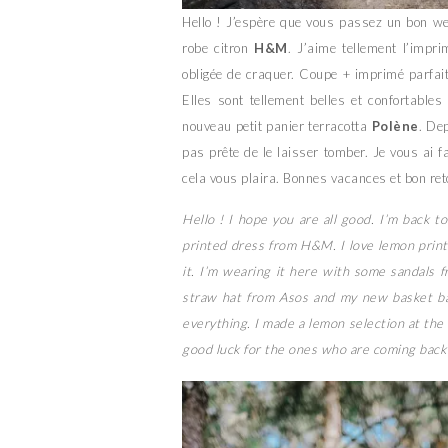
Hello ! J’espère que vous passez un bon we
robe citron
H&M
. J’aime tellement l’impri
obligée de craquer. Coupe + imprimé parfait
Elles sont tellement belles et confortable
nouveau petit panier terracotta
Polène
. Dep
pas prête de le laisser tomber. Je vous ai fa
cela vous plaira. Bonnes vacances et bon ret
Hello ! I hope you are all good. I’m back 
printed dress from H&M. I love lemon prin
it. I’m wearing it here with some sandals f
straw hat from Asos and my new basket bag
everything. I made a lemon selection at the e
good luck for the ones who are coming back 