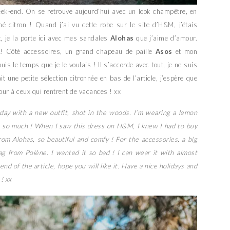
ek-end. On se retrouve aujourd’hui avec un look champêtre, en
mé citron ! Quand j’ai vu cette robe sur le site d’H&M, j’étais
, je la porte ici avec mes sandales
Alohas
que j’aime d’amour.
s ! Côté accessoires, un grand chapeau de paille
Asos
et mon
uis le temps que je le voulais ! Il s’accorde avec tout, je ne suis
it une petite sélection citronnée en bas de l’article, j’espère que
our à ceux qui rentrent de vacances ! xx
today with a new outfit, shot in the woods. I’m wearing a lemon
t so much ! When I saw this dress on H&M, I knew I had to buy
rom Alohas, so beautiful and comfy ! For the accessories, a big
 from Polène. I wanted it so bad ! I can wear it with almost
nd of the article, hope you will like it. Have a nice holidays and
! xx