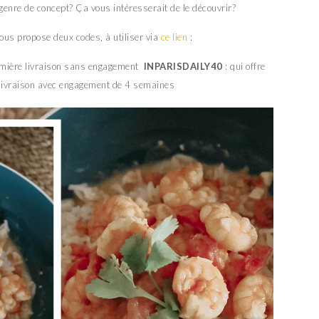
 genre de concept? Ça vous intéresserait de le découvrir?
vous propose deux codes, à utiliser via
ce lien
:
remière livraison sans engagement
INPARISDAILY40
: qui offre
 livraison avec engagement de 4 semaines