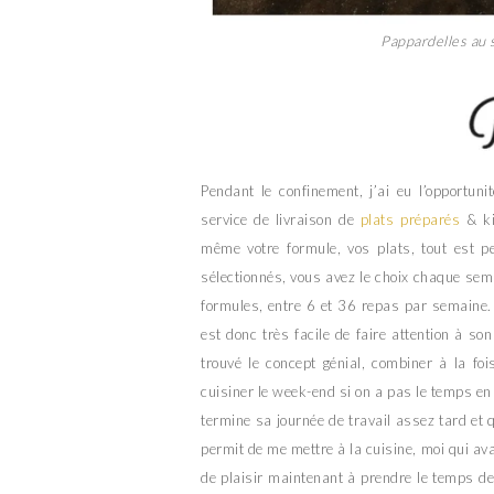
Pappardelles au 
Pendant le confinement, j’ai eu l’opportun
service de livraison de
plats préparés
& ki
même votre formule, vos plats, tout est pe
sélectionnés, vous avez le choix chaque semai
formules, entre 6 et 36 repas par semaine. T
est donc très facile de faire attention à s
trouvé le concept génial, combiner à la fo
cuisiner le week-end si on a pas le temps en 
termine sa journée de travail assez tard et q
permit de me mettre à la cuisine, moi qui ava
de plaisir maintenant à prendre le temps de