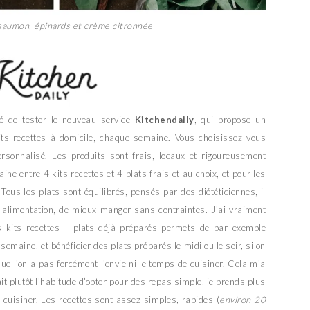
saumon, épinards et crème citronnée
ité de tester le nouveau service
Kitchendaily
, qui propose un
ts recettes à domicile, chaque semaine. Vous choisissez vous
rsonnalisé. Les produits sont frais, locaux et rigoureusement
ne entre 4 kits recettes et 4 plats frais et au choix, et pour les
ous les plats sont équilibrés, pensés par des diététiciennes, il
on alimentation, de mieux manger sans contraintes. J’ai vraiment
is kits recettes + plats déjà préparés permets de par exemple
semaine, et bénéficier des plats préparés le midi ou le soir, si on
ue l’on a pas forcément l’envie ni le temps de cuisiner. Cela m’a
it plutôt l’habitude d’opter pour des repas simple, je prends plus
 cuisiner. Les recettes sont assez simples, rapides (
environ 20