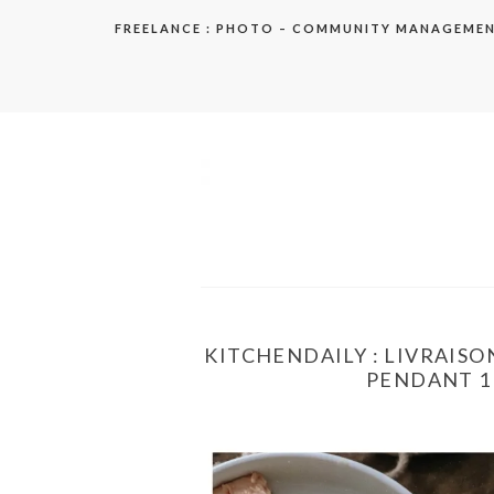
Aller
FREELANCE : PHOTO – COMMUNITY MANAGEME
au
contenu
elodie
KITCHENDAILY : LIVRAISO
PENDANT 1 