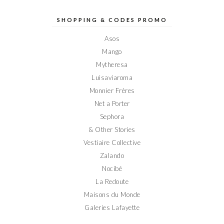
de
de
de
de
de
Elodieinparis
Elodieinparis
Elodieinparis
Elodieinparis
Elodieinparis
sur
sur
sur
sur
sur
SHOPPING & CODES PROMO
Facebook
Twitter
Instagram
Pinterest
YouTube
Asos
Mango
Mytheresa
Luisaviaroma
Monnier Frères
Net a Porter
Sephora
& Other Stories
Vestiaire Collective
Zalando
Nocibé
La Redoute
Maisons du Monde
Galeries Lafayette