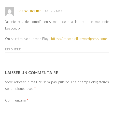
n
u
e
n
n
e
o
n
IMSOCHICLIKE
20 mars 2021
u
o
v
u
e
v
‘achète peu de compléments mais ceux à la spiruline me tente
l
e
l
l
beaucoup !
e
l
f
e
e
f
On se retrouve sur mon Blog :
https://imsochiclike.wordpress.com/
n
e
ê
n
t
ê
RÉPONDRE
r
t
e
r
)
e
)
LAISSER UN COMMENTAIRE
Votre adresse e-mail ne sera pas publiée.
Les champs obligatoires
sont indiqués avec
*
Commentaire
*