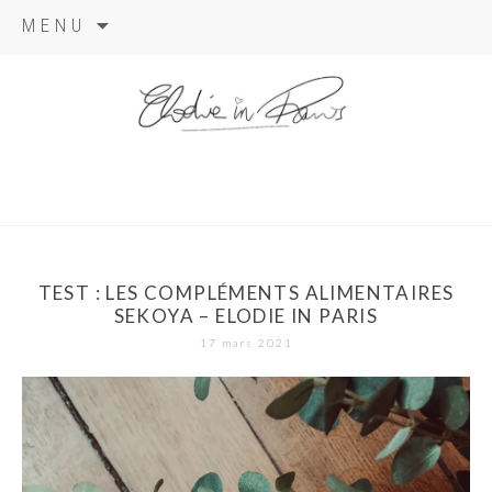
Aller
MENU
au
contenu
elodie in
paris
TEST : LES COMPLÉMENTS ALIMENTAIRES
SEKOYA – ELODIE IN PARIS
17 mars 2021