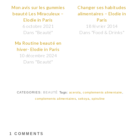
z
z
p
p
Mon avis sur les gummies
Changer ses habitudes
o
o
beauté Les Miraculeux –
alimentaires – Elodie in
u
u
r
r
Elodie in Paris
Paris
p
p
6 octobre 2021
18 février 2014
a
a
r
r
Dans "Beauté"
Dans "Food & Drinks"
t
t
a
a
Ma Routine beauté en
g
g
e
e
hiver- Elodie in Paris
r
r
10 décembre 2024
s
s
u
u
Dans "Beauté"
r
r
T
F
w
a
i
c
t
e
t
b
e
o
r
o
CATEGORIES:
BEAUTÉ
Tags:
acerola
,
complements alimentaire
,
(
k
complements alimentaires
,
sekoya
,
spiruline
o
(
u
o
v
u
r
v
e
r
d
e
a
d
n
a
s
n
1 COMMENTS
u
s