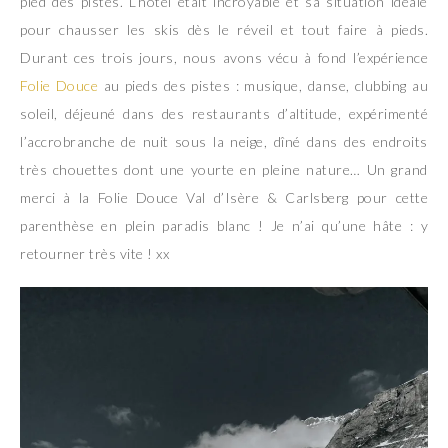
pied des pistes. L’hôtel était incroyable et sa situation idéale
pour chausser les skis dès le réveil et tout faire à pieds.
Durant ces trois jours, nous avons vécu à fond l’expérience
Folie Douce
au pieds des pistes : musique, danse, clubbing au
soleil, déjeuné dans des restaurants d’altitude, expérimenté
l’accrobranche de nuit sous la neige, dîné dans des endroits
très chouettes dont une yourte en pleine nature… Un grand
merci à la Folie Douce Val d’Isère & Carlsberg pour cette
parenthèse en plein paradis blanc ! Je n’ai qu’une hâte : y
retourner très vite ! xx