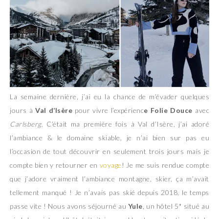
La semaine dernière, j’ai eu la chance de m’évader quelques
jours à
Val d’Isère
pour vivre l’expérienc
e Folie Douce
avec
Carlsberg
. C’était ma première fois à Val d’Isère, j’ai adoré
l’ambiance & le domaine skiable, je n’ai bien sur pas eu
l’occasion de tout découvrir en seulement trois jours mais je
compte bien y retourner en
voyage
! Je me suis rendue compte
que j’adore vraiment l’ambiance montagne, skier, ça m’avait
tellement manqué ! Je n’avais pas skié depuis 2018, le temps
passe vite ! Nous avons séjourné au
Yule
, un hôtel 5* situé au