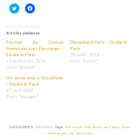
C
C
l
l
i
i
q
q
u
u
Articles similaires
e
e
z
z
p
p
Festival du Cinéma
Disneyland Paris – Elodie in
o
o
Américain avec Dessange –
Paris
u
u
r
r
Elodie in Paris
20 juillet 2016
p
p
15 septembre 2016
Dans "Looks"
a
a
r
r
Dans "Beauté"
t
t
a
a
Un week-end à Stockholm
g
g
e
e
– Elodie in Paris
r
r
27 avril 2020
s
s
u
u
Dans "Voyages"
r
r
T
F
w
a
i
c
t
e
t
b
e
o
r
o
CATEGORIES:
VOYAGES
Tags:
folie douce
,
folie douce val d'isere
,
hotel
,
(
k
hotel le yule
,
ski
,
val d'Isère
o
(
u
o