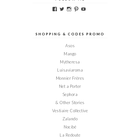
Voir
Voir
Voir
Voir
Voir
le
le
le
le
le
profil
profil
profil
profil
profil
de
de
de
de
de
Elodieinparis
Elodieinparis
Elodieinparis
Elodieinparis
Elodieinparis
sur
sur
sur
sur
sur
SHOPPING & CODES PROMO
Facebook
Twitter
Instagram
Pinterest
YouTube
Asos
Mango
Mytheresa
Luisaviaroma
Monnier Frères
Net a Porter
Sephora
& Other Stories
Vestiaire Collective
Zalando
Nocibé
La Redoute