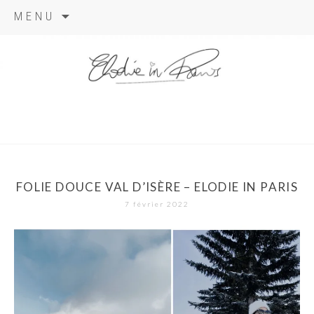
Aller
MENU
au
contenu
elodie in
paris
FOLIE DOUCE VAL D’ISÈRE – ELODIE IN PARIS
7 février 2022