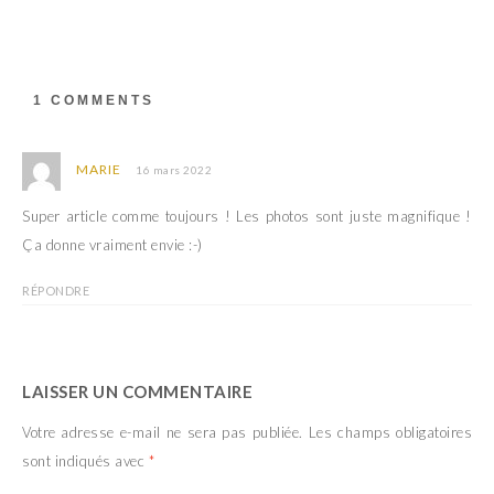
v
u
r
v
e
r
d
e
a
d
n
a
s
n
1 COMMENTS
u
s
n
u
e
n
n
e
o
n
MARIE
16 mars 2022
u
o
v
u
e
v
Super article comme toujours ! Les photos sont juste magnifique !
l
e
l
l
Ça donne vraiment envie :-)
e
l
f
e
e
f
RÉPONDRE
n
e
ê
n
t
ê
r
t
e
r
)
e
)
LAISSER UN COMMENTAIRE
Votre adresse e-mail ne sera pas publiée.
Les champs obligatoires
sont indiqués avec
*