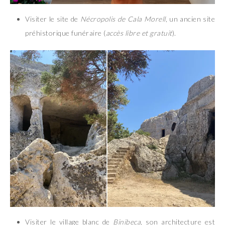
Visiter le site de
Nécropolis de Cala Morell
, un ancien site
préhistorique funéraire (
accès libre et gratuit
).
Visiter le village blanc de
Binibeca
, son architecture est