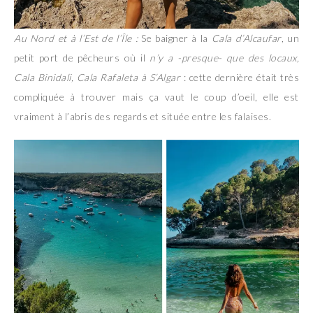
Au Nord et à l’Est de l’Île :
Se baigner à la
Cala d’Alcaufar
, un
petit port de pêcheurs où il
n’y a -presque- que des locaux,
Cala Binidali, Cala Rafaleta à S’Algar
: cette dernière était très
compliquée à trouver mais ça vaut le coup d’oeil, elle est
vraiment à l’abris des regards et située entre les falaises.