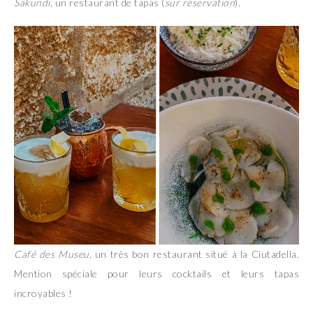
Sakundi
, un restaurant de tapas (
sur réservation
).
Café des Museu
, un très bon restaurant situé à la Ciutadella.
Mention spéciale pour leurs cocktails et leurs tapas
incroyables !