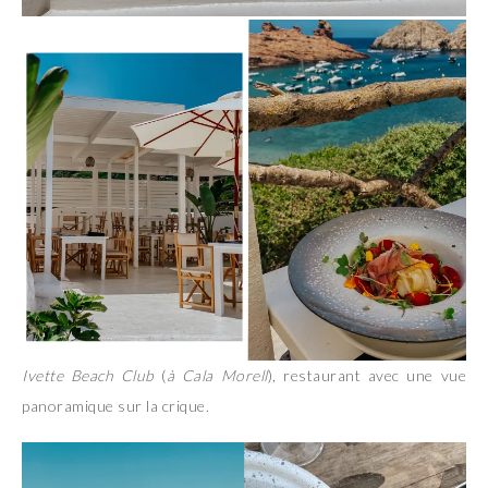
Ivette Beach Club
(
à Cala Morell
), restaurant avec une vue
panoramique sur la crique.