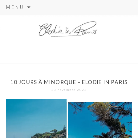
Aller
MENU
au
contenu
elodie in
paris
10 JOURS À MINORQUE – ELODIE IN PARIS
23 novembre 2022