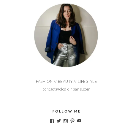
FASHION // BEAUTY // LIFESTYLE
contact@elodieinparis.com
FOLLOW ME
Voir
Voir
Voir
Voir
Voir
le
le
le
le
le
profil
profil
profil
profil
profil