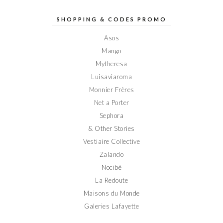
de
de
de
de
de
Elodieinparis
Elodieinparis
Elodieinparis
Elodieinparis
Elodieinparis
sur
sur
sur
sur
sur
SHOPPING & CODES PROMO
Facebook
Twitter
Instagram
Pinterest
YouTube
Asos
Mango
Mytheresa
Luisaviaroma
Monnier Frères
Net a Porter
Sephora
& Other Stories
Vestiaire Collective
Zalando
Nocibé
La Redoute
Maisons du Monde
Galeries Lafayette