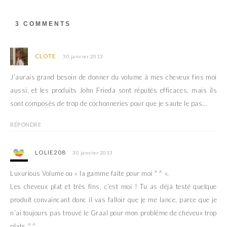
d
e
a
d
n
a
s
n
3 COMMENTS
u
s
n
u
e
n
n
e
o
n
CLOTE
30 janvier 2013
u
o
v
u
e
v
J’aurais grand besoin de donner du volume à mes cheveux fins moi
l
e
l
l
aussi, et les produits John Frieda sont réputés efficaces, mais ils
e
l
f
e
sont composés de trop de cochonneries pour que je saute le pas…
e
f
n
e
ê
n
RÉPONDRE
t
ê
r
t
e
r
)
e
LOLIE208
30 janvier 2013
)
Luxurious Volume ou « la gamme faite pour moi ^^ ».
Les cheveux plat et très fins, c’est moi ! Tu as déjà testé quelque
produit convaincant donc il vas falloir que je me lance, parce que je
n’ai toujours pas trouvé le Graal pour mon problème de cheveux trop
plats ^^