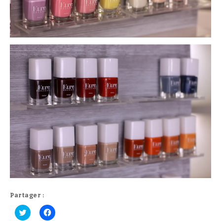
Partager :
C
C