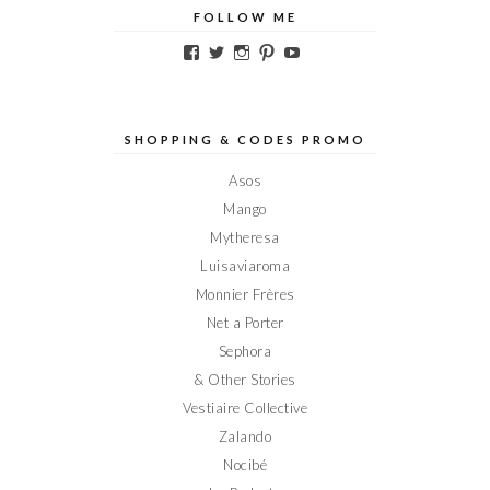
FOLLOW ME
Voir
Voir
Voir
Voir
Voir
le
le
le
le
le
profil
profil
profil
profil
profil
de
de
de
de
de
Elodieinparis
Elodieinparis
Elodieinparis
Elodieinparis
Elodieinparis
sur
sur
sur
sur
sur
SHOPPING & CODES PROMO
Facebook
Twitter
Instagram
Pinterest
YouTube
Asos
Mango
Mytheresa
Luisaviaroma
Monnier Frères
Net a Porter
Sephora
& Other Stories
Vestiaire Collective
Zalando
Nocibé