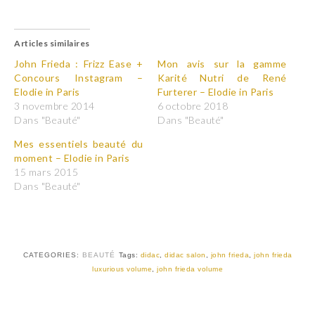
l
l
i
i
q
q
u
u
Articles similaires
e
e
z
z
p
p
John Frieda : Frizz Ease +
Mon avis sur la gamme
o
o
Concours Instagram –
Karité Nutri de René
u
u
r
r
Elodie in Paris
Furterer – Elodie in Paris
p
p
3 novembre 2014
6 octobre 2018
a
a
r
r
Dans "Beauté"
Dans "Beauté"
t
t
a
a
Mes essentiels beauté du
g
g
e
e
moment – Elodie in Paris
r
r
15 mars 2015
s
s
u
u
Dans "Beauté"
r
r
T
F
w
a
i
c
t
e
t
b
e
o
r
o
CATEGORIES:
BEAUTÉ
Tags:
didac
,
didac salon
,
john frieda
,
john frieda
(
k
luxurious volume
,
john frieda volume
o
(
u
o
v
u
r
v
e
r