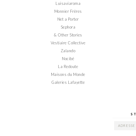
Luisaviaroma
Monnier Frères
Net a Porter
Sephora
& Other Stories
Vestiaire Collective
Zalando
Nocibé
La Redoute
Maisons du Monde
Galeries Lafayette
S
ADRESSE
EMAIL