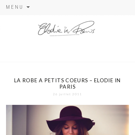
Aller
MENU
au
contenu
elodie in
paris
LA ROBE A PETITS COEURS – ELODIE IN
PARIS
26 juillet 2011