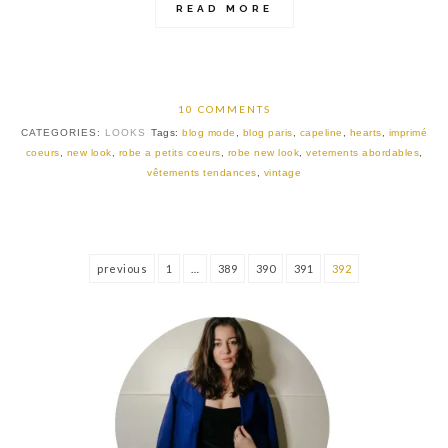
READ MORE
10 COMMENTS
CATEGORIES:
LOOKS
Tags:
blog mode
,
blog paris
,
capeline
,
hearts
,
imprimé
coeurs
,
new look
,
robe a petits coeurs
,
robe new look
,
vetements abordables
,
vêtements tendances
,
vintage
previous
1
…
389
390
391
392