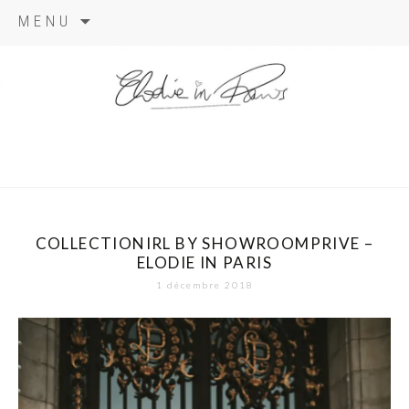
Aller
MENU
au
contenu
elodie in
paris
COLLECTIONIRL BY SHOWROOMPRIVE –
ELODIE IN PARIS
1 décembre 2018