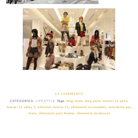
13 COMMENTS
CATEGORIES:
LIFESTYLE
Tags:
blog mode
,
blog paris
,
forever 21 paris
,
forever 21 vélizy 2
,
sélection forever 21
,
vêtements accessibles
,
vetements pas
chers
,
vêtements pour femme
,
vêtements tendances