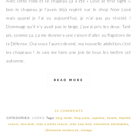
Avec cette robe et ce chapeau ça a été « Love at first sight »,
bon le chapeau je l’avais déjà repéré sur le shop
New Look
mais quand je l’ai vu aujourd’hui, je n’ai pas pu résisté !
Dommage qu’il n’y avait pas le beige, j’aurai pris les deux. Tant
pis, comme ça, ça me donnera une raison d’aller au flagstore de
la Défense. Oui vous l’aurez deviné, ma nouvelle addiction c’est
les chapeaux ! Je vais me faire une joie de tous les mettre cet
automne.
READ MORE
10 COMMENTS
CATEGORIES:
LOOKS
Tags:
blog mode
,
blog paris
,
capeline
,
hearts
,
imprimé
coeurs
,
new look
,
robe a petits coeurs
,
robe new look
,
vetements abordables
,
vêtements tendances
,
vintage