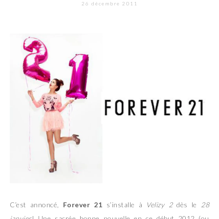
26 décembre 2011
C’est annoncé,
Forever 21
s’installe à
Velizy 2
dès le
28
janvier
! Une sacrée bonne nouvelle en ce début 2012 (ou