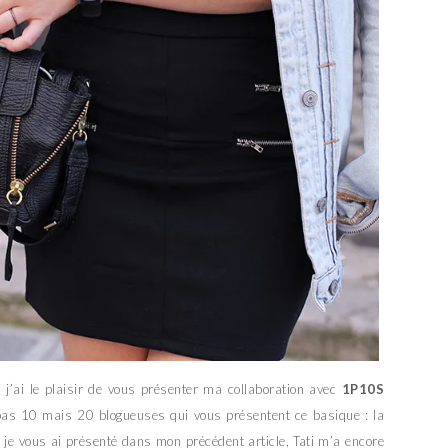
 j’ai le plaisir de vous présenter ma collaboration avec
1P10S
 pas 10 mais 20 blogueuses qui vous présentent ce basique : la
 je vous ai présenté dans mon précédent article, Tati m’a encore