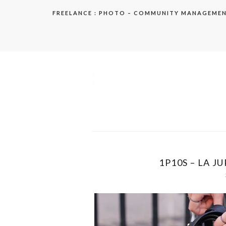
Aller
FREELANCE : PHOTO – COMMUNITY MANAGEME
au
contenu
elodie
1P10S – LA JU