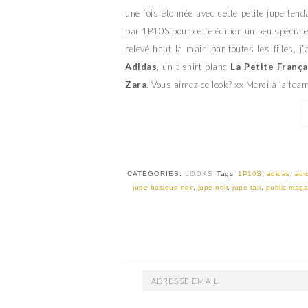
une fois étonnée avec cette petite jupe tenda
par 1P10S pour cette édition un peu spéciale 
relevé haut la main par toutes les filles, 
Adidas
, un t-shirt blanc
La Petite França
Zara
. Vous aimez ce look? xx Merci à la tea
CATEGORIES:
LOOKS
Tags:
1P10S
,
adidas
,
adi
jupe basique noir
,
jupe noir
,
jupe tati
,
public maga
ADRESSE
EMAIL