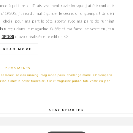
nce à petit prix. J’étais vraiment ravie lorsque j’ai été contacté
d’1P20S, j’ai eu du mal à garder le secret si longtemps ! Un défi
j’ai choisi pour ma part le côté sporty avec ma paire de running
ise
reçu dans le magazine
Public
et ma fameuse veste en jean
m
1P10S
d’avoir réalisé cette édition <3
READ MORE
7 COMMENTS
das boost
,
adidas running
,
blog mode paris
,
challenge mode
,
elodieinparis
,
zine
,
t-shirt la petite francaise
,
t-shirt magazine public
,
tati
,
veste en jean
STAY UPDATED