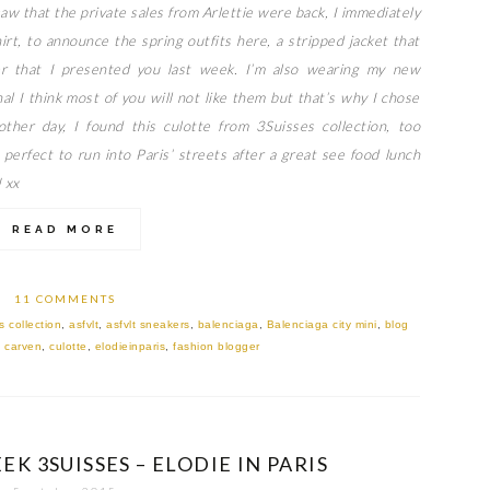
 that the private sales from Arlettie were back, I immediately
irt, to announce the spring outfits here, a stripped jacket that
er that I presented you last week. I’m also wearing my new
l I think most of you will not like them but that’s why I chose
her day, I found this culotte from 3Suisses collection, too
, perfect to run into Paris’ streets after a great see food lunch
 xx
READ MORE
11 COMMENTS
 collection
,
asfvlt
,
asfvlt sneakers
,
balenciaga
,
Balenciaga city mini
,
blog
,
carven
,
culotte
,
elodieinparis
,
fashion blogger
EK 3SUISSES – ELODIE IN PARIS