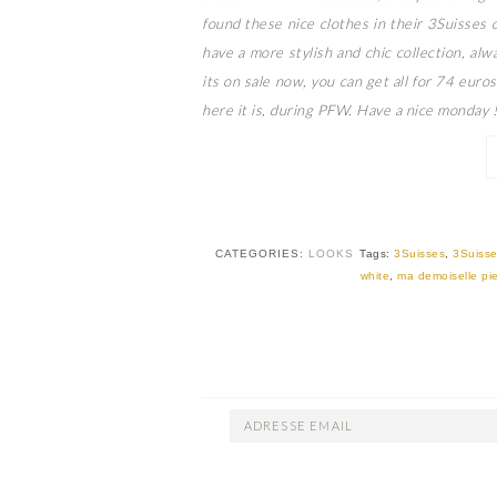
found these nice clothes in their 3Suisses c
have a more stylish and chic collection, al
its on sale now, you can get all for 74 euro
here it is, during PFW. Have a nice monday !
CATEGORIES:
LOOKS
Tags:
3Suisses
,
3Suisse
white
,
ma demoiselle pie
ADRESSE
EMAIL