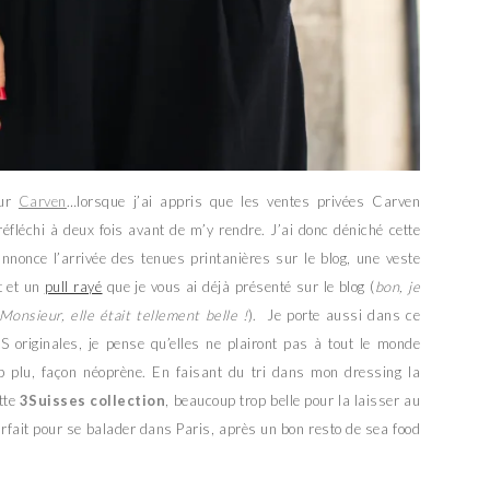
our
Carven
…lorsque j’ai appris que les ventes privées Carven
réfléchi à deux fois avant de m’y rendre. J’ai donc déniché cette
nonce l’arrivée des tenues printanières sur le blog, une veste
t et un
pull rayé
que je vous ai déjà présenté sur le blog (
bon, je
onsieur, elle était tellement belle !
). Je porte aussi dans ce
S originales, je pense qu’elles ne plairont pas à tout le monde
up plu, façon néoprène. En faisant du tri dans mon dressing la
otte
3Suisses collection
, beaucoup trop belle pour la laisser au
parfait pour se balader dans Paris, après un bon resto de sea food