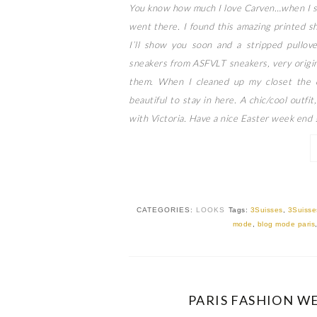
You know how much I love Carven…when I saw
went there. I found this amazing printed sh
I’ll show you soon and a stripped pullov
sneakers from ASFVLT sneakers, very origina
them. When I cleaned up my closet the ot
beautiful to stay in here. A chic/cool outfit
with Victoria. Have a nice Easter week end !
CATEGORIES:
LOOKS
Tags:
3Suisses
,
3Suisses
mode
,
blog mode paris
PARIS FASHION WE