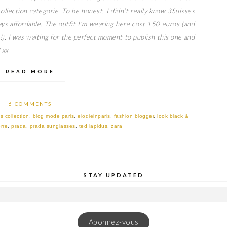
ollection categorie. To be honest, I didn’t really know 3Suisses
ways affordable. The outfit I’m wearing here cost 150 euros (and
s!). I was waiting for the perfect moment to publish this one and
 xx
READ MORE
6 COMMENTS
s collection
,
blog mode paris
,
elodieinparis
,
fashion blogger
,
look black &
rre
,
prada
,
prada sunglasses
,
ted lapidus
,
zara
STAY UPDATED
Abonnez-vous