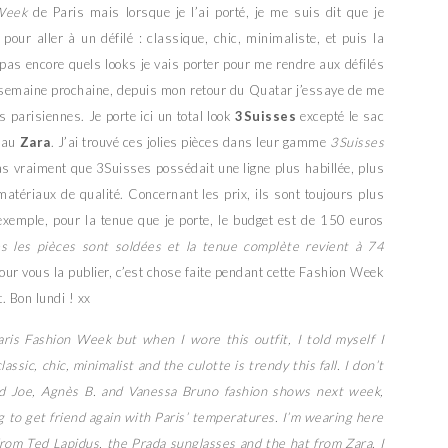
Week
de Paris mais lorsque je l’ai porté, je me suis dit que je
pour aller à un défilé : classique, chic, minimaliste, et puis la
 pas encore quels looks je vais porter pour me rendre aux défilés
semaine prochaine, depuis mon retour du Quatar j’essaye de me
 parisiennes. Je porte ici un total look
3Suisses
excepté le sac
eau
Zara
. J’ai trouvé ces jolies pièces dans leur gamme
3Suisses
pas vraiment que 3Suisses possédait une ligne plus habillée, plus
atériaux de qualité. Concernant les prix, ils sont toujours plus
exemple, pour la tenue que je porte, le budget est de 150 euros
s les pièces sont soldées et la tenue complète revient à 74
our vous la publier, c’est chose faite pendant cette Fashion Week
. Bon lundi ! xx
Paris Fashion Week but when I wore this outfit, I told myself I
assic, chic, minimalist and the culotte is trendy this fall. I don’t
and Joe, Agnès B. and Vanessa Bruno fashion shows next week,
g to get friend again with Paris’ temperatures. I’m wearing here
from Ted Lapidus, the Prada sunglasses and the hat from Zara. I