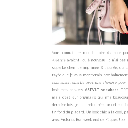
Vous connaissez mon histoire d’amour p
Arlettie
avaient lieu à nouveau, je n’ai pas 
superbe chemise imprimée & ajourée, qui an
rayée que je vous montrerais prochainemen
suis aussi repartie avec une chemise pour M
look mes baskets
ASFVLT sneakers
, TRE
mais c’est leur originalité qui m’a beauco
dernière fois, je suis retombée sur cette cul
fin fond du placard. Un look chic à la cool, 
avec Victoria. Bon week end de Pâques ! xx