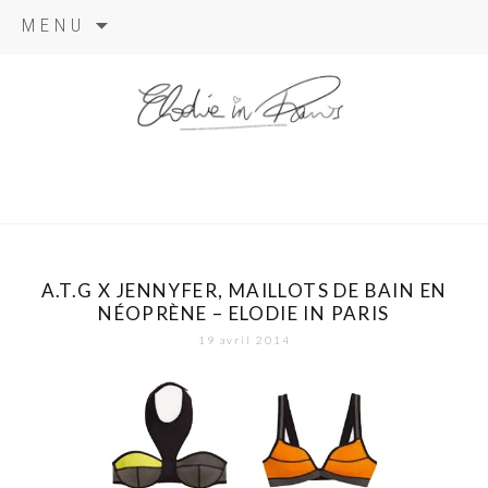
Aller
MENU
au
contenu
elodie in
paris
A.T.G X JENNYFER, MAILLOTS DE BAIN EN
NÉOPRÈNE – ELODIE IN PARIS
19 avril 2014