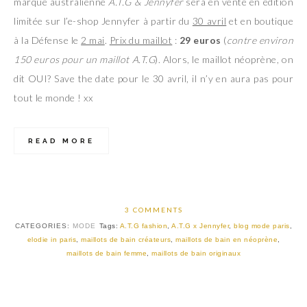
marque australienne
A.T.G & Jennyfer
sera en vente en édition
limitée sur l’e-shop Jennyfer à partir du
30 avril
et en boutique
à la Défense le
2 mai
.
Prix du maillot
:
29 euros
(
contre environ
150 euros pour un maillot A.T.G
). Alors, le maillot néoprène, on
dit OUI? Save the date pour le 30 avril, il n’y en aura pas pour
tout le monde ! xx
READ MORE
3 COMMENTS
CATEGORIES:
MODE
Tags:
A.T.G fashion
,
A.T.G x Jennyfer
,
blog mode paris
,
elodie in paris
,
maillots de bain créateurs
,
maillots de bain en néoprène
,
maillots de bain femme
,
maillots de bain originaux