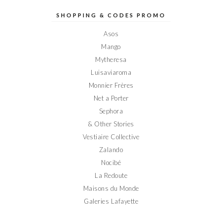
Elodieinparis
Elodieinparis
Elodieinparis
Elodieinparis
Elodieinparis
sur
sur
sur
sur
sur
SHOPPING & CODES PROMO
Facebook
Twitter
Instagram
Pinterest
YouTube
Asos
Mango
Mytheresa
Luisaviaroma
Monnier Frères
Net a Porter
Sephora
& Other Stories
Vestiaire Collective
Zalando
Nocibé
La Redoute
Maisons du Monde
Galeries Lafayette