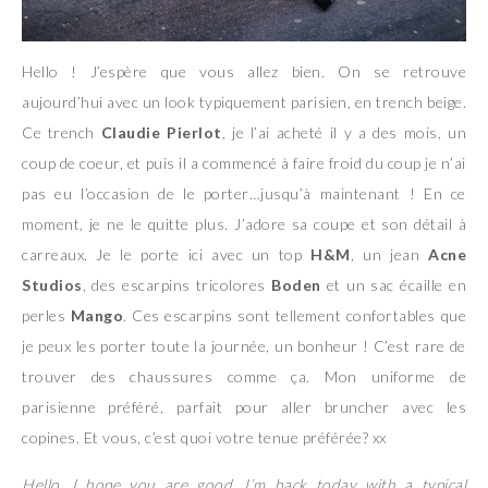
Hello ! J’espère que vous allez bien. On se retrouve
aujourd’hui avec un look typiquement parisien, en trench beige.
Ce trench
Claudie Pierlot
, je l’ai acheté il y a des mois, un
coup de coeur, et puis il a commencé à faire froid du coup je n’ai
pas eu l’occasion de le porter…jusqu’à maintenant ! En ce
moment, je ne le quitte plus. J’adore sa coupe et son détail à
carreaux. Je le porte ici avec un top
H&M
, un jean
Acne
Studios
, des escarpins tricolores
Boden
et un sac écaille en
perles
Mango
. Ces escarpins sont tellement confortables que
je peux les porter toute la journée, un bonheur ! C’est rare de
trouver des chaussures comme ça. Mon uniforme de
parisienne préféré, parfait pour aller bruncher avec les
copines. Et vous, c’est quoi votre tenue préférée? xx
Hello, I hope you are good. I’m back today with a typical