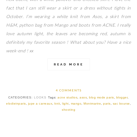
fact that I can still wear a skirt or a dress without tights in
October. I’m wearing a white knit from Asos, a skirt from
H&M, python bag from Mango and boots from ACNE. I really
love autumn light, the leaves are becoming red, autumn is
definitely my favorite season ! What about you? Have a nice
week-end ! xx
READ MORE
4 COMMENTS
CATEGORIES:
LOOKS
Tags:
acne studios
,
asos
,
blog mode paris
,
blogger
,
elodieinparis
,
jupe a carreaux
,
knit
,
light
,
mango
,
Montmartre
,
paris
,
sac bourse
,
shooting