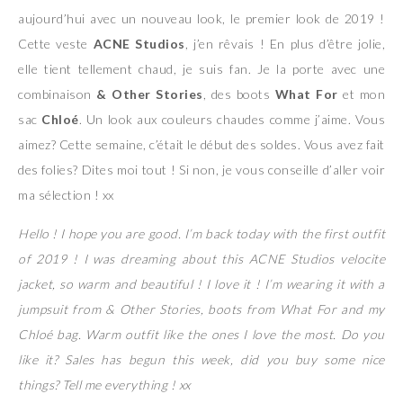
aujourd’hui avec un nouveau look, le premier look de 2019 !
Cette veste
ACNE Studios
, j’en rêvais ! En plus d’être jolie,
elle tient tellement chaud, je suis fan. Je la porte avec une
combinaison
& Other Stories
, des boots
What For
et mon
sac
Chloé
. Un look aux couleurs chaudes comme j’aime. Vous
aimez? Cette semaine, c’était le début des soldes. Vous avez fait
des folies? Dites moi tout ! Si non, je vous conseille d’aller voir
ma sélection ! xx
Hello ! I hope you are good. I’m back today with the first outfit
of 2019 ! I was dreaming about this ACNE Studios velocite
jacket, so warm and beautiful ! I love it ! I’m wearing it with a
jumpsuit from & Other Stories, boots from What For and my
Chloé bag. Warm outfit like the ones I love the most. Do you
like it? Sales has begun this week, did you buy some nice
things? Tell me everything ! xx