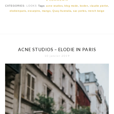
CATEGORIES:
LOOKS
Tags:
acne studios
,
blog mode
,
boden
,
claudie pierlot
,
elodieinparis
,
escarpins
,
mango
,
Quay Australia
,
sac perles
,
trench beige
ACNE STUDIOS – ELODIE IN PARIS
10 janvier 2019