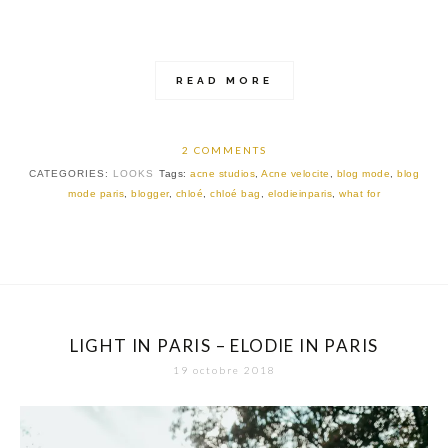
READ MORE
2 COMMENTS
CATEGORIES:
LOOKS
Tags:
acne studios
,
Acne velocite
,
blog mode
,
blog
mode paris
,
blogger
,
chloé
,
chloé bag
,
elodieinparis
,
what for
LIGHT IN PARIS – ELODIE IN PARIS
19 octobre 2018