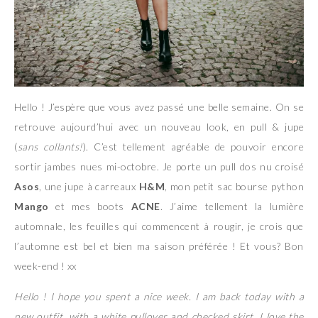
Hello ! J’espère que vous avez passé une belle semaine. On se
retrouve aujourd’hui avec un nouveau look, en pull & jupe
(
sans collants!
). C’est tellement agréable de pouvoir encore
sortir jambes nues mi-octobre. Je porte un pull dos nu croisé
Asos
, une jupe à carreaux
H&M
, mon petit sac bourse python
Mango
et mes boots
ACNE
. J’aime tellement la lumière
automnale, les feuilles qui commencent à rougir, je crois que
l’automne est bel et bien ma saison préférée ! Et vous? Bon
week-end ! xx
Hello ! I hope you spent a nice week. I am back today with a
new outfit, with a white pullover and checked skirt. I love the