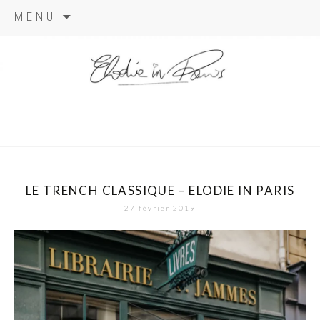
Aller
MENU
au
contenu
elodie in
paris
LE TRENCH CLASSIQUE – ELODIE IN PARIS
27 février 2019