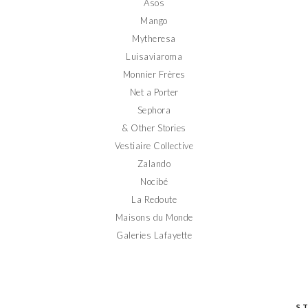
Asos
Mango
Mytheresa
Luisaviaroma
Monnier Frères
Net a Porter
Sephora
& Other Stories
Vestiaire Collective
Zalando
Nocibé
La Redoute
Maisons du Monde
Galeries Lafayette
S