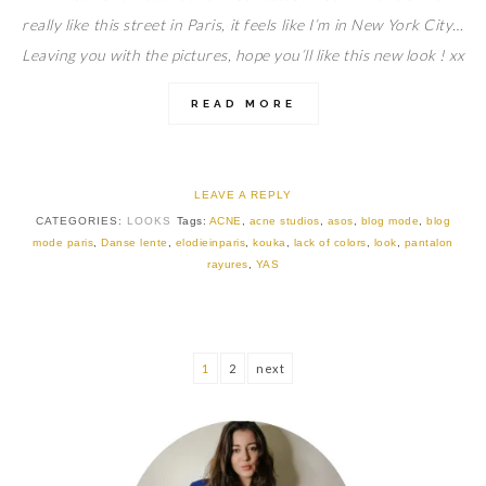
really like this street in Paris, it feels like I’m in New York City…
Leaving you with the pictures, hope you’ll like this new look ! xx
READ MORE
LEAVE A REPLY
CATEGORIES:
LOOKS
Tags:
ACNE
,
acne studios
,
asos
,
blog mode
,
blog
mode paris
,
Danse lente
,
elodieinparis
,
kouka
,
lack of colors
,
look
,
pantalon
rayures
,
YAS
1
2
next