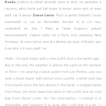
Kouka
(
j’adore le détail dentelle dans le dos
), un pantalon à
rayures, pièce forte qui fait toute la tenue selon moi, et mon
petit sac d’amour
Danse Lente
. Pour la petite histoire j’avais
commandé ce sac en Novembre dernier et je l’ai reçu
seulement en Juin ! Mais je l’aime toujours autant
heureusement. J’adore cette rue à Paris, très ambiance New
Yorkaise. Je vous laisse avec les photos du look, n’hésitez pas
à me dire si il vous plaît ! xx
Hello ! I’m back today with a new outfit shot a few weeks ago…
But in the end, the weather is almost the same at the moment
in Paris ! I’m wearing a black jacket from Les Petites…you can
wear a black blazer with almost every outfits, a white tank top
from Kouka (love the lace details in the back), a stripped pants
from Asos, the most important piece in the outfit and my cute
bag from Danse Lente. For the information, I ordered it in
November and received it in June…but I still love it a lot ! I