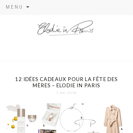
Aller
MENU
au
contenu
elodie in
paris
12 IDÉES CADEAUX POUR LA FÊTE DES
MÈRES – ELODIE IN PARIS
1 mai 2018