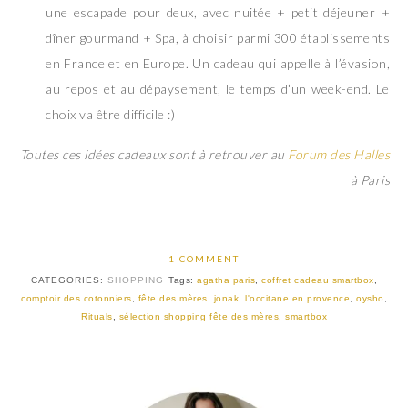
une escapade pour deux, avec nuitée + petit déjeuner +
dîner gourmand + Spa, à choisir parmi 300 établissements
en France et en Europe. Un cadeau qui appelle à l’évasion,
au repos et au dépaysement, le temps d’un week-end. Le
choix va être difficile :)
Toutes ces idées cadeaux sont à retrouver au
Forum des Halles
à Paris
1 COMMENT
CATEGORIES:
SHOPPING
Tags:
agatha paris
,
coffret cadeau smartbox
,
comptoir des cotonniers
,
fête des mères
,
jonak
,
l'occitane en provence
,
oysho
,
Rituals
,
sélection shopping fête des mères
,
smartbox