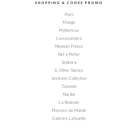
sur
sur
sur
sur
sur
SHOPPING & CODES PROMO
Facebook
Twitter
Instagram
Pinterest
YouTube
Asos
Mango
Mytheresa
Luisaviaroma
Monnier Frères
Net a Porter
Sephora
& Other Stories
Vestiaire Collective
Zalando
Nocibé
La Redoute
Maisons du Monde
Galeries Lafayette