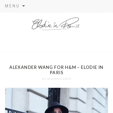
Aller
MENU
au
contenu
elodie in
paris
ALEXANDER WANG FOR H&M – ELODIE IN
PARIS
23 novembre 2014