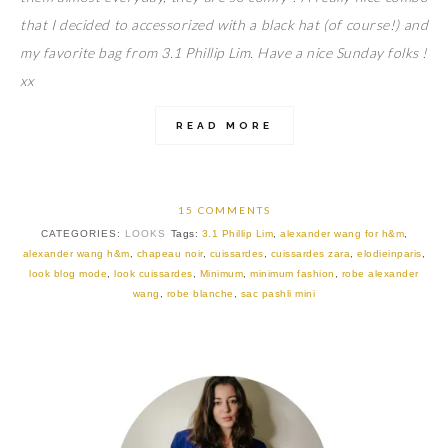
that I decided to accessorized with a black hat (of course!) and
my favorite bag from 3.1 Phillip Lim. Have a nice Sunday folks !
xx
READ MORE
15 COMMENTS
CATEGORIES:
LOOKS
Tags:
3.1 Phillip Lim
,
alexander wang for h&m
,
alexander wang h&m
,
chapeau noir
,
cuissardes
,
cuissardes zara
,
elodieinparis
,
look blog mode
,
look cuissardes
,
Minimum
,
minimum fashion
,
robe alexander
wang
,
robe blanche
,
sac pashli mini