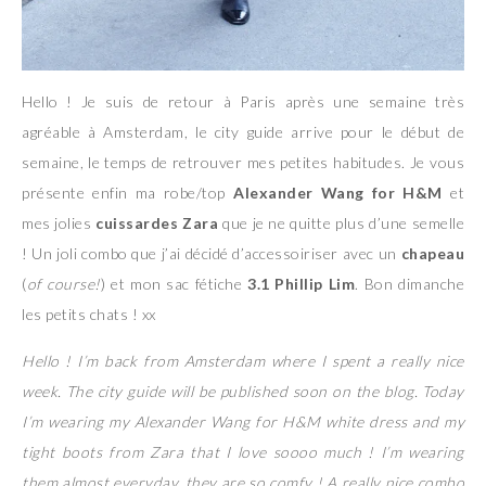
Hello ! Je suis de retour à Paris après une semaine très
agréable à Amsterdam, le city guide arrive pour le début de
semaine, le temps de retrouver mes petites habitudes. Je vous
présente enfin ma robe/top
Alexander Wang for H&M
et
mes jolies
cuissardes Zara
que je ne quitte plus d’une semelle
! Un joli combo que j’ai décidé d’accessoiriser avec un
chapeau
(
of course!
) et mon sac fétiche
3.1 Phillip Lim
. Bon dimanche
les petits chats ! xx
Hello ! I’m back from Amsterdam where I spent a really nice
week. The city guide will be published soon on the blog. Today
I’m wearing my Alexander Wang for H&M white dress and my
tight boots from Zara that I love soooo much ! I’m wearing
them almost everyday, they are so comfy ! A really nice combo