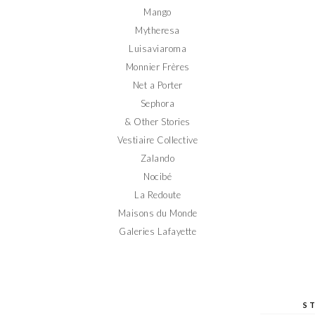
Mango
Mytheresa
Luisaviaroma
Monnier Frères
Net a Porter
Sephora
& Other Stories
Vestiaire Collective
Zalando
Nocibé
La Redoute
Maisons du Monde
Galeries Lafayette
S