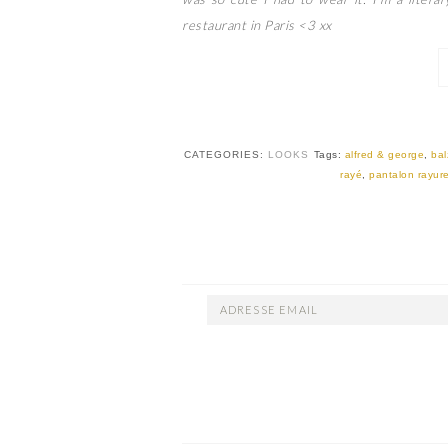
restaurant in Paris <3 xx
CATEGORIES:
LOOKS
Tags:
alfred & george
,
bal
rayé
,
pantalon rayur
ADRESSE
EMAIL