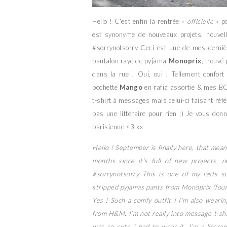
Hello ! C’est enfin la rentrée «
officielle
» po
est synonyme de nouveaux projets, nouvell
#sorrynotsorry Ceci est une de mes derniè
pantalon rayé de pyjama
Monoprix
, trouvé
dans la rue ! Oui, oui ! Tellement confort
pochette
Mango
en rafia assortie & mes 
t-shirt à messages mais celui-ci faisant réf
pas une littéraire pour rien :) Je vous do
parisienne <3 xx
Hello ! September is finally here, that mean
months since it’s full of new projects, 
#sorrynotsorry This is one of my lasts s
stripped pyjamas pants from Monoprix (found
Yes ! Such a comfy outfit ! I’m also wear
from H&M. I’m not really into message t-sh
was so cute I had to wear it. I’m a liter