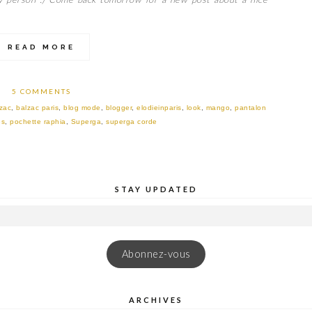
READ MORE
5 COMMENTS
zac
,
balzac paris
,
blog mode
,
blogger
,
elodieinparis
,
look
,
mango
,
pantalon
es
,
pochette raphia
,
Superga
,
superga corde
STAY UPDATED
Abonnez-vous
ARCHIVES