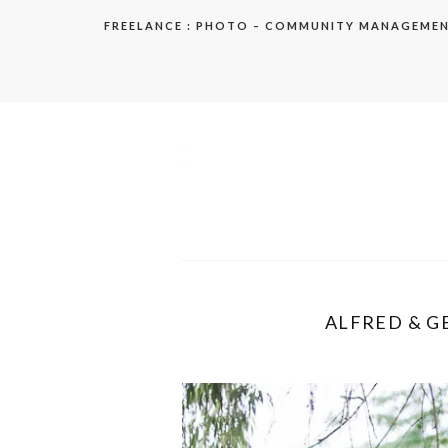
Aller
FREELANCE : PHOTO – COMMUNITY MANAGEME
au
contenu
elodie
ALFRED & GE