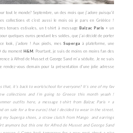
ur tout le monde? Septembre, un des mois que j’adore puisqu’il
es collections et c’est aussi le mois où je pars en Grèèèce !
res tenues estivales, un t-shirt à message
Balzac Paris
+ un
 pour quelques euros pendant les soldes, que j’ai décidé de porter
 ce look, j’adore ! Aux pieds, mes
Superga
à plateforme, une
BO du moment
H&M
. Pourtant, je suis de moins en moins fan des
érence à Alfred de Musset et George Sand m’a séduite. Je ne suis
nne rendez-vous demain pour la présentation d’une jolie adresse
s that, it’s back to work/school for everyone? It’s one of my fav
new collections and I’m going to Greece this month yeaah !
ummer outfits here, a message t-shirt from Balzac Paris + a
 on sale for a few euros) that I decided to wear in the street.
ing my Superga shoes, a straw clutch from Mango and earrings
irt anymore but this one for Alfred de Musset and George Sand
ary person :) Come back tomorrow for a new post about a nice