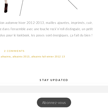
ction automne hiver 2012-2013, mailles ajourées, imprimés, cuir,
e dans l’ensemble avec une touche rock’n’roll distinguée, un petit
plus pour le lookbook, les poses sont énergiques, ça fait du bien !
2 COMMENTS
:
allsaints
,
allsaints 2013
,
allsaints fall winter 2012 13
STAY UPDATED
Abonnez-vous