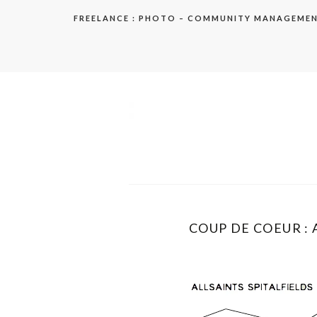
Aller
FREELANCE : PHOTO – COMMUNITY MANAGEME
au
contenu
elodie
COUP DE COEUR : 