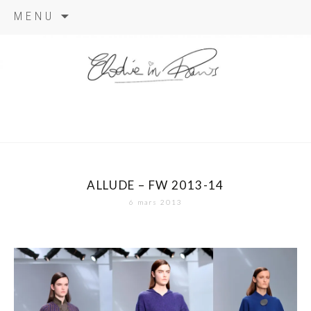
Aller
MENU
au
contenu
elodie in
paris
ALLUDE – FW 2013-14
6 mars 2013