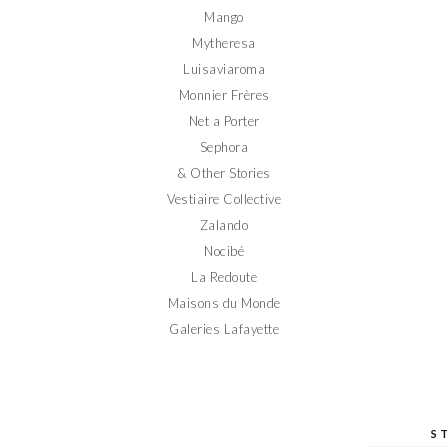
Mango
Mytheresa
Luisaviaroma
Monnier Frères
Net a Porter
Sephora
& Other Stories
Vestiaire Collective
Zalando
Nocibé
La Redoute
Maisons du Monde
Galeries Lafayette
S