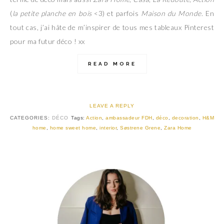
(
la petite planche en bois
<3) et parfois
Maison du Monde
. En
tout cas, j’ai hâte de m’inspirer de tous mes tableaux Pinterest
pour ma futur déco ! xx
READ MORE
LEAVE A REPLY
CATEGORIES:
DÉCO
Tags:
Action
,
ambassadeur FDH
,
déco
,
decoration
,
H&M
home
,
home sweet home
,
interior
,
Søstrene Grene
,
Zara Home