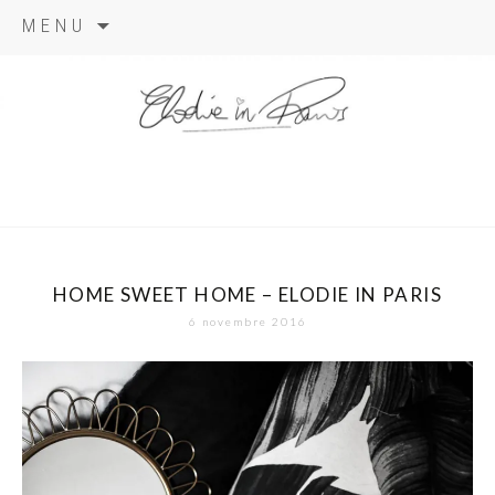
Aller
MENU
au
contenu
elodie in
paris
HOME SWEET HOME – ELODIE IN PARIS
6 novembre 2016