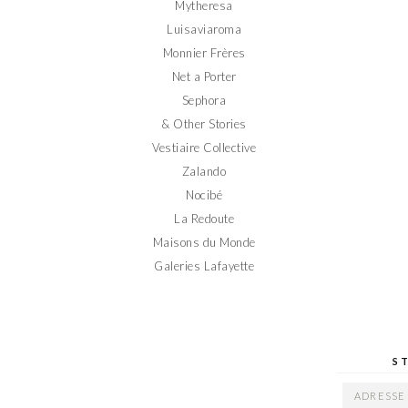
Mytheresa
Luisaviaroma
Monnier Frères
Net a Porter
Sephora
& Other Stories
Vestiaire Collective
Zalando
Nocibé
La Redoute
Maisons du Monde
Galeries Lafayette
S
ADRESSE