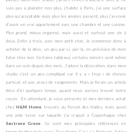
suis pas à plaindre non plus, j’habite à Paris, j’ai une surface
plus qu’acceptable mais plus les années passent, plus j’ai envie
d’avoir un vrai appartement avec une chambre et une cuisine.
Plus grand, mieux organisé, mais aussi et surtout une vie à
deux. Enfin à trois, avec mon petit chat. Je commence donc à
acheter de la déco, un peu par-ci, par-là, en prévision de mon
futur chez moi. Certains tableaux, certains miroirs sont même
dans un coin depuis des mois. J’adore la décoration, dans mon
studio c’est un peu compliqué car il y a « trop » de choses
partout, et pas assez de rangements. Mais je ferais un article
déco d’ici quelques temps, quand nous aurons trouvé notre
cocon. En attendant, je vous présente ici mes derniers achat
chez
H&M Home
, trouvés au Forum des Halles, mais aussi
une jolie tasse sur laquelle j’ai craqué à Copenhague chez
Søstrene Grene
. Ce sont mes principales références en
terme de déco mais aussi
Zara Home
,
Casa
,
La Redoute
,
Action