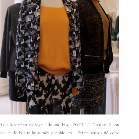
ction
American Vintage
automne hiver 2013-14. Comme à son
illes et de beaux imprimés graphiques ! Petite nouveauté cette