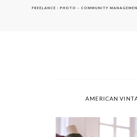
Aller
FREELANCE : PHOTO – COMMUNITY MANAGEME
au
contenu
elodie
AMERICAN VINTA