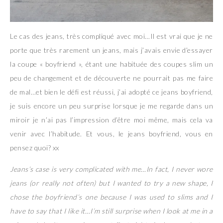
Le cas des jeans, très compliqué avec moi…Il est vrai que je ne
porte que très rarement un jeans, mais j’avais envie d’essayer
la coupe « boyfriend », étant une habituée des coupes slim un
peu de changement et de découverte ne pourrait pas me faire
de mal…et bien le défi est réussi, j’ai adopté ce jeans boyfriend,
je suis encore un peu surprise lorsque je me regarde dans un
miroir je n’ai pas l’impression d’être moi même, mais cela va
venir avec l’habitude. Et vous, le jeans boyfriend, vous en
pensez quoi? xx
Jeans’s case is very complicated with me…In fact, I never wore
jeans (or really not often) but I wanted to try a new shape, I
chose the boyfriend’s one because I was used to slims and I
have to say that I like it…I’m still surprise when I look at me in a