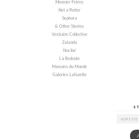
Monnier Frères
Net a Porter
Sephora
& Other Stories
Vestiaire Collective
Zalando
Nocibé
La Redoute
Maisons du Monde
Galeries Lafayette
S
ADRESSE
EMAIL