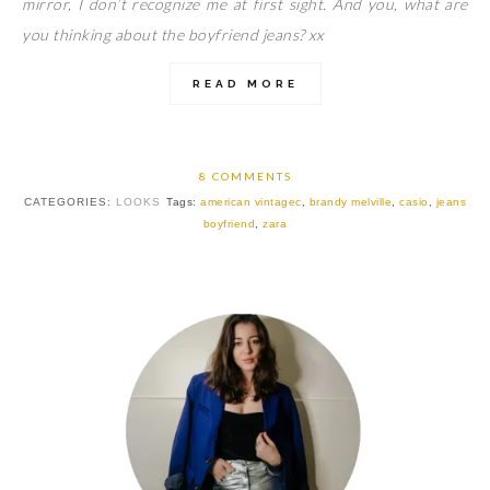
mirror, I don’t recognize me at first sight. And you, what are
you thinking about the boyfriend jeans? xx
READ MORE
8 COMMENTS
CATEGORIES:
LOOKS
Tags:
american vintagec
,
brandy melville
,
casio
,
jeans
boyfriend
,
zara