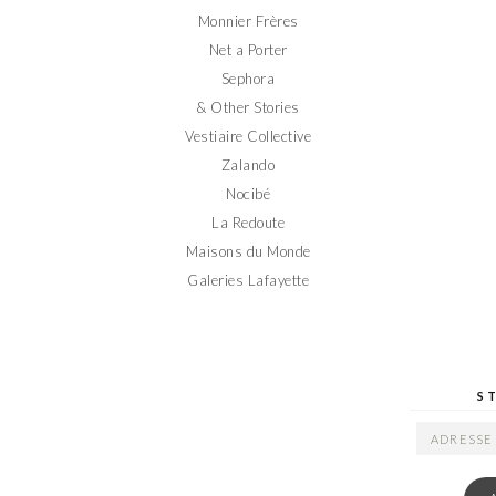
Monnier Frères
Net a Porter
Sephora
& Other Stories
Vestiaire Collective
Zalando
Nocibé
La Redoute
Maisons du Monde
Galeries Lafayette
S
ADRESSE
EMAIL