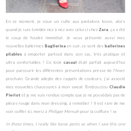
En ce moment, je voue un culte aux pantalons loose, alors
quand je suis tombée nez à nez avec celui ci chez
Zara
, ça a été
le coup de foudre immédiat. Je vous présente aussi mes
nouvelles ballerines
Bagllerina
en cuir, ce sont des
ballerines
pliables
à emporter partout dans son sac, très pratique et
ultra confortables ! Ce look
casual
était parfait aujourd’hui
pour parcourir les différentes présentations presse de l’hiver
prochain. Grande adepte des rappels de couleurs, j’ai associé
mes nouvelles chaussures à mon sweat
Tombouctou
Claudie
Pierlot
et je me suis rendue compte que je ne possédais pas de
pièces rouge dans mon dressing, à remédier ! Il est rare de me
voir coiffer ici, merci à
Philippe Mensah
pour la coiffure ! xx
In these times, I really like loose pants so when I saw this one