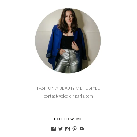
FASHION // BEAUTY // LIFESTYLE
contact@elodieinparis.com
FOLLOW ME
Voir
Voir
Voir
Voir
Voir
le
le
le
le
le