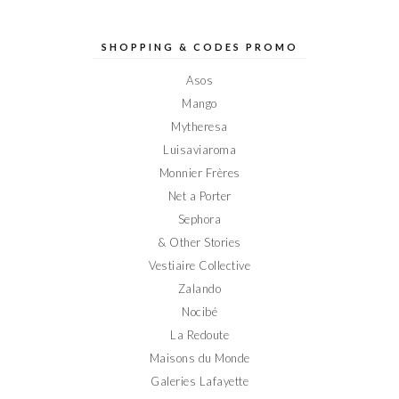
profil
profil
profil
profil
profil
de
de
de
de
de
Elodieinparis
Elodieinparis
Elodieinparis
Elodieinparis
Elodieinparis
sur
sur
sur
sur
sur
SHOPPING & CODES PROMO
Facebook
Twitter
Instagram
Pinterest
YouTube
Asos
Mango
Mytheresa
Luisaviaroma
Monnier Frères
Net a Porter
Sephora
& Other Stories
Vestiaire Collective
Zalando
Nocibé
La Redoute
Maisons du Monde
Galeries Lafayette