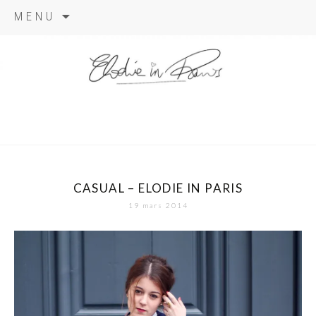
Aller
MENU
au
contenu
elodie in
paris
CASUAL – ELODIE IN PARIS
19 mars 2014