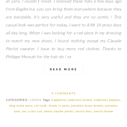
at Zara, I couldn’t resist. I received these flats a few days ago
from Bagllerina, you can bring them everywhere because they
are bendable. It’s very useful and they are so comfy ! This
casual look was perfect for today, I went to A/W 14 press days
all day long. When I was looking for a red piece in my dressing
to match my new shoes, I found nothing except my Claudie
Pierlot sweater, I have to buy more red clothes. Thanks to
Philippe Mensah for the hair do ! xx
READ MORE
9 COMMENTS
CATEGORIES:
LOOKS
Tags:
bagllerina
,
ballerines femme
,
ballerines pliables
,
blog mode paris
,
col roulé
,
elodie in paris
,
pantalon loose femme
,
pantalon
zara
,
sac a dos cuir
,
sweat claudie pierlot
,
trench bleu
,
trench femme