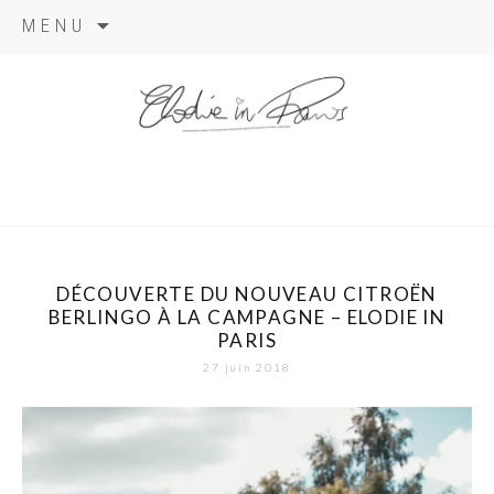
Aller
MENU
au
contenu
elodie in
paris
DÉCOUVERTE DU NOUVEAU CITROËN
BERLINGO À LA CAMPAGNE – ELODIE IN
PARIS
27 juin 2018