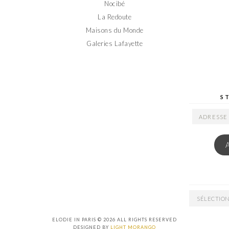
Nocibé
La Redoute
Maisons du Monde
Galeries Lafayette
S
ADRESSE
EMAIL
ARCHIVES
ELODIE IN PARIS © 2026 ALL RIGHTS RESERVED
DESIGNED BY
LIGHT MORANGO