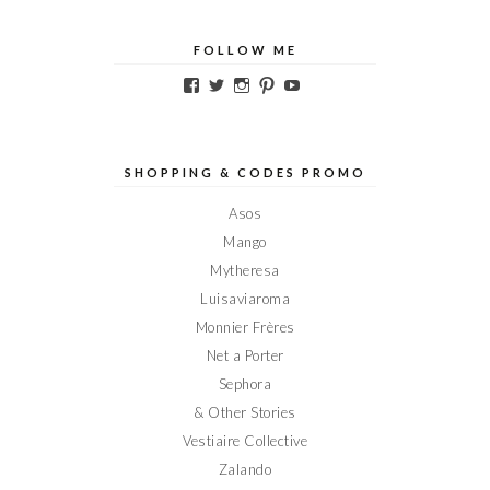
FOLLOW ME
Voir
Voir
Voir
Voir
Voir
le
le
le
le
le
profil
profil
profil
profil
profil
de
de
de
de
de
Elodieinparis
Elodieinparis
Elodieinparis
Elodieinparis
Elodieinparis
sur
sur
sur
sur
sur
SHOPPING & CODES PROMO
Facebook
Twitter
Instagram
Pinterest
YouTube
Asos
Mango
Mytheresa
Luisaviaroma
Monnier Frères
Net a Porter
Sephora
& Other Stories
Vestiaire Collective
Zalando