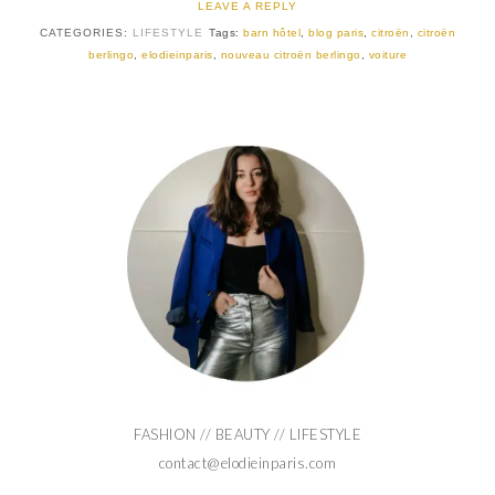
LEAVE A REPLY
CATEGORIES:
LIFESTYLE
Tags:
barn hôtel
,
blog paris
,
citroën
,
citroën
berlingo
,
elodieinparis
,
nouveau citroën berlingo
,
voiture
FASHION // BEAUTY // LIFESTYLE
contact@elodieinparis.com