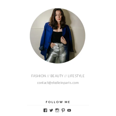
FASHION // BEAUTY // LIFESTYLE
contact@elodieinparis.com
FOLLOW ME
Voir
Voir
Voir
Voir
Voir
le
le
le
le
le