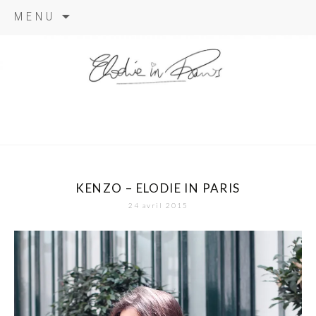
Aller
MENU
au
contenu
elodie in
paris
KENZO – ELODIE IN PARIS
24 avril 2015