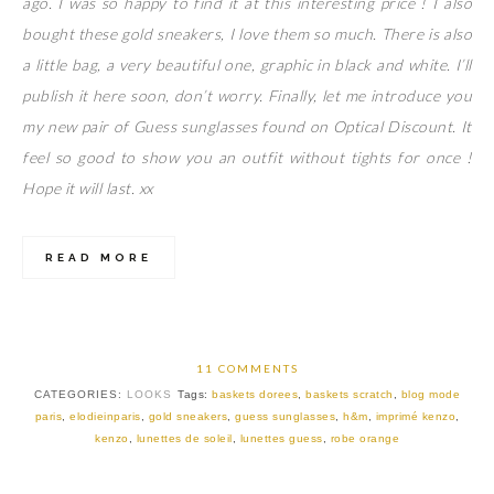
ago. I was so happy to find it at this interesting price ! I also
bought these gold sneakers, I love them so much. There is also
a little bag, a very beautiful one, graphic in black and white. I’ll
publish it here soon, don’t worry. Finally, let me introduce you
my new pair of Guess sunglasses found on Optical Discount. It
feel so good to show you an outfit without tights for once !
Hope it will last. xx
READ MORE
11 COMMENTS
CATEGORIES:
LOOKS
Tags:
baskets dorees
,
baskets scratch
,
blog mode
paris
,
elodieinparis
,
gold sneakers
,
guess sunglasses
,
h&m
,
imprimé kenzo
,
kenzo
,
lunettes de soleil
,
lunettes guess
,
robe orange