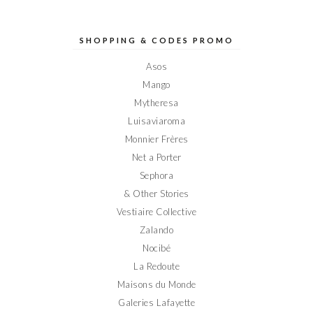
profil
profil
profil
profil
profil
de
de
de
de
de
Elodieinparis
Elodieinparis
Elodieinparis
Elodieinparis
Elodieinparis
sur
sur
sur
sur
sur
SHOPPING & CODES PROMO
Facebook
Twitter
Instagram
Pinterest
YouTube
Asos
Mango
Mytheresa
Luisaviaroma
Monnier Frères
Net a Porter
Sephora
& Other Stories
Vestiaire Collective
Zalando
Nocibé
La Redoute
Maisons du Monde
Galeries Lafayette