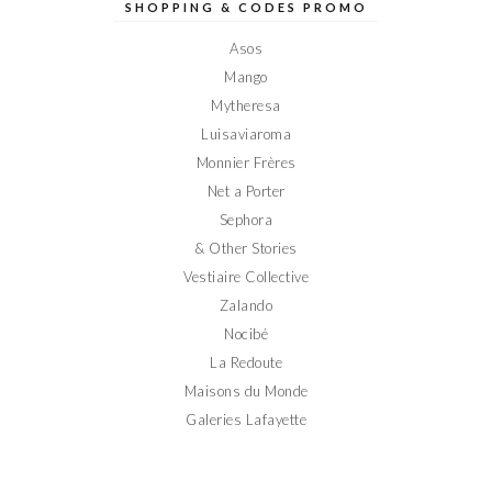
sur
sur
sur
sur
sur
SHOPPING & CODES PROMO
Facebook
Twitter
Instagram
Pinterest
YouTube
Asos
Mango
Mytheresa
Luisaviaroma
Monnier Frères
Net a Porter
Sephora
& Other Stories
Vestiaire Collective
Zalando
Nocibé
La Redoute
Maisons du Monde
Galeries Lafayette