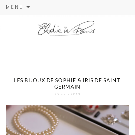
Aller
MENU
au
contenu
elodie in
paris
LES BIJOUX DE SOPHIE & IRIS DE SAINT
GERMAIN
25 mars 2013