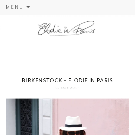
Aller
MENU
au
contenu
elodie in
paris
BIRKENSTOCK – ELODIE IN PARIS
12 août 2014