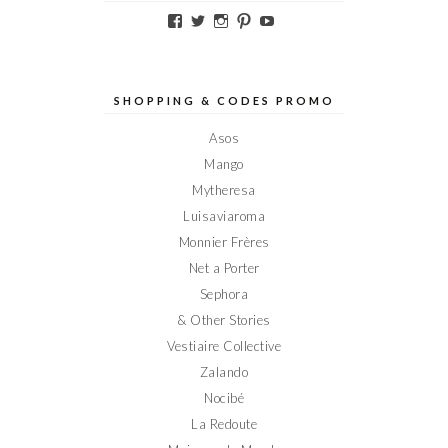
Voir
Voir
Voir
Voir
Voir
le
le
le
le
le
profil
profil
profil
profil
profil
de
de
de
de
de
Elodieinparis
Elodieinparis
Elodieinparis
Elodieinparis
Elodieinparis
sur
sur
sur
sur
sur
SHOPPING & CODES PROMO
Facebook
Twitter
Instagram
Pinterest
YouTube
Asos
Mango
Mytheresa
Luisaviaroma
Monnier Frères
Net a Porter
Sephora
& Other Stories
Vestiaire Collective
Zalando
Nocibé
La Redoute