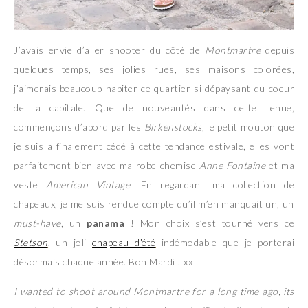
J’avais envie d’aller shooter du côté de
Montmartre
depuis
quelques temps, ses jolies rues, ses maisons colorées,
j’aimerais beaucoup habiter ce quartier si dépaysant du coeur
de la capitale. Que de nouveautés dans cette tenue,
commençons d’abord par les
Birkenstocks
, le petit mouton que
je suis a finalement cédé à cette tendance estivale, elles vont
parfaitement bien avec ma robe chemise
Anne Fontaine
et ma
veste
American Vintage
. En regardant ma collection de
chapeaux, je me suis rendue compte qu’il m’en manquait un, un
must-have
, un
panama
! Mon choix s’est tourné vers ce
Stetson
, un joli
chapeau d’été
indémodable que je porterai
désormais chaque année. Bon Mardi ! xx
I wanted to shoot around Montmartre for a long time ago, its