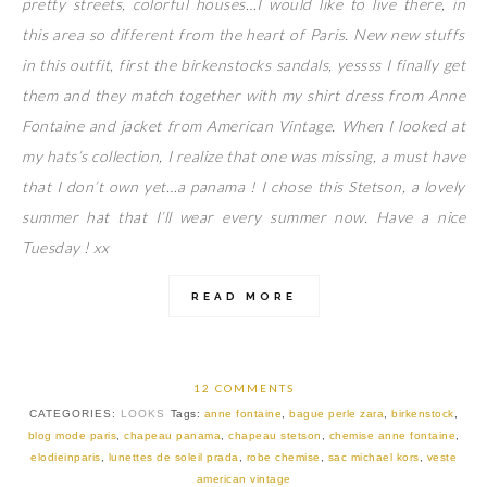
pretty streets, colorful houses…I would like to live there, in
this area so different from the heart of Paris. New new stuffs
in this outfit, first the birkenstocks sandals, yessss I finally get
them and they match together with my shirt dress from Anne
Fontaine and jacket from American Vintage. When I looked at
my hats’s collection, I realize that one was missing, a must have
that I don’t own yet…a panama ! I chose this Stetson, a lovely
summer hat that I’ll wear every summer now. Have a nice
Tuesday ! xx
READ MORE
12 COMMENTS
CATEGORIES:
LOOKS
Tags:
anne fontaine
,
bague perle zara
,
birkenstock
,
blog mode paris
,
chapeau panama
,
chapeau stetson
,
chemise anne fontaine
,
elodieinparis
,
lunettes de soleil prada
,
robe chemise
,
sac michael kors
,
veste
american vintage