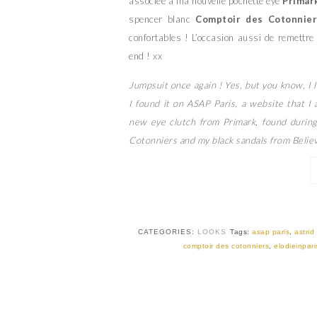
associée à ma nouvelle pochette eye
Primar
spencer blanc
Comptoir des Cotonnier
confortables ! L’occasion aussi de remettr
end ! xx
Jumpsuit once again ! Yes, but you know, I 
I found it on ASAP Paris, a website that I 
new eye clutch from Primark, found durin
Cotonniers and my black sandals from Believ
CATEGORIES:
LOOKS
Tags:
asap paris
,
astrid
comptoir des cotonniers
,
elodieinpari