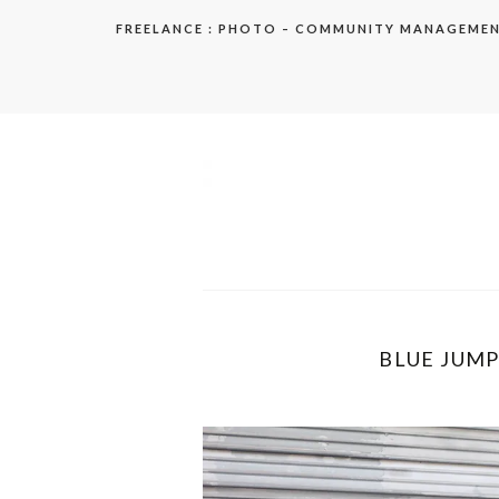
Aller
FREELANCE : PHOTO – COMMUNITY MANAGEME
au
contenu
elodie
BLUE JUMPS