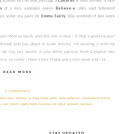
k
achetée lors de mon passage à
Londres
le mois dernier, à mon
s
et à mes sandales noires
Believe-e
, elles sont tellement
e en scène ma paire de
Jimmy Fairly
. Bon vendredi et bon week
love them so much…and this one is blue ! Is that a good excuse?
already told you about in some articles. I’m wearing it with my
g my trip last month, a cute white spencer from Comptoir des
e-e, so comfy ! Have a nice Friday and a nice week end ! xx
READ MORE
5 COMMENTS
 and miyu
,
believe_e
,
blog mode paris
,
blue jumpsuit
,
combinaison bleue
,
s
,
eye clutch
,
jimmy fairly
,
lunettes de soleil
,
primark
,
sandals
STAY UPDATED