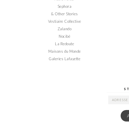
Sephora
& Other Stories
Vestiaire Collective
Zalando
Nocibé
La Redoute
Maisons du Monde
Galeries Lafayette
S
ADRESSE
EMAIL