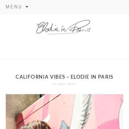
Aller
MENU
au
contenu
elodie in
paris
CALIFORNIA VIBES – ELODIE IN PARIS
31 août 2015