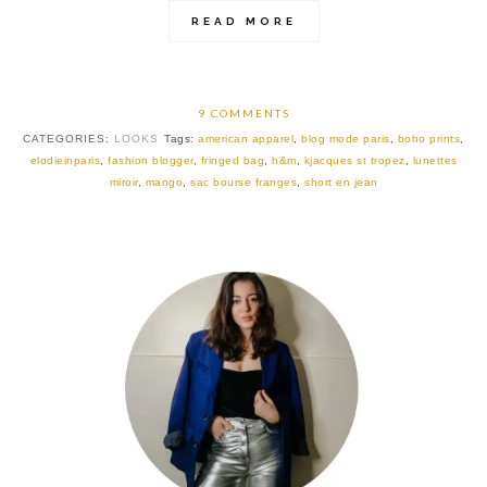
READ MORE
9 COMMENTS
CATEGORIES:
LOOKS
Tags:
american apparel
,
blog mode paris
,
boho prints
,
elodieinparis
,
fashion blogger
,
fringed bag
,
h&m
,
kjacques st tropez
,
lunettes
miroir
,
mango
,
sac bourse franges
,
short en jean