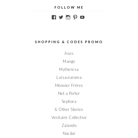
FOLLOW ME
Voir
Voir
Voir
Voir
Voir
le
le
le
le
le
profil
profil
profil
profil
profil
de
de
de
de
de
Elodieinparis
Elodieinparis
Elodieinparis
Elodieinparis
Elodieinparis
sur
sur
sur
sur
sur
SHOPPING & CODES PROMO
Facebook
Twitter
Instagram
Pinterest
YouTube
Asos
Mango
Mytheresa
Luisaviaroma
Monnier Frères
Net a Porter
Sephora
& Other Stories
Vestiaire Collective
Zalando
Nocibé