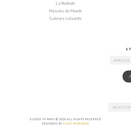
La Redoute
Maisons du Monde
Galeries Lafayette
S
ADRESSE
EMAIL
ARCHIVES
ELODIE IN PARIS © 2026 ALL RIGHTS RESERVED
DESIGNED BY
LIGHT MORANGO