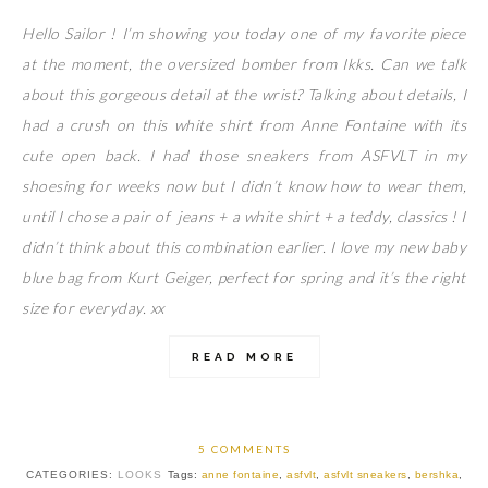
Hello Sailor ! I’m showing you today one of my favorite piece
at the moment, the oversized bomber from Ikks. Can we talk
about this gorgeous detail at the wrist? Talking about details, I
had a crush on this white shirt from Anne Fontaine with its
cute open back. I had those sneakers from ASFVLT in my
shoesing for weeks now but I didn’t know how to wear them,
until I chose a pair of jeans + a white shirt + a teddy, classics ! I
didn’t think about this combination earlier. I love my new baby
blue bag from Kurt Geiger, perfect for spring and it’s the right
size for everyday. xx
READ MORE
5 COMMENTS
CATEGORIES:
LOOKS
Tags:
anne fontaine
,
asfvlt
,
asfvlt sneakers
,
bershka
,