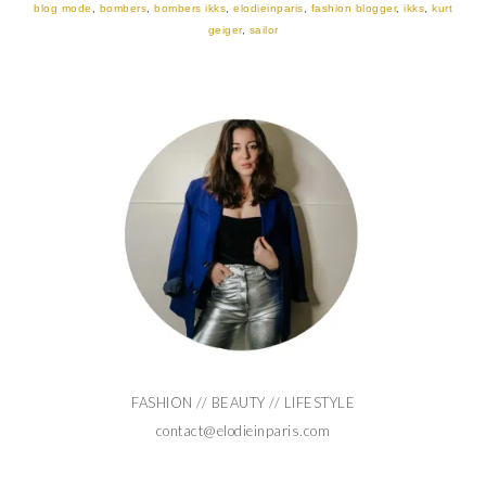
blog mode
,
bombers
,
bombers ikks
,
elodieinparis
,
fashion blogger
,
ikks
,
kurt
geiger
,
sailor
FASHION // BEAUTY // LIFESTYLE
contact@elodieinparis.com