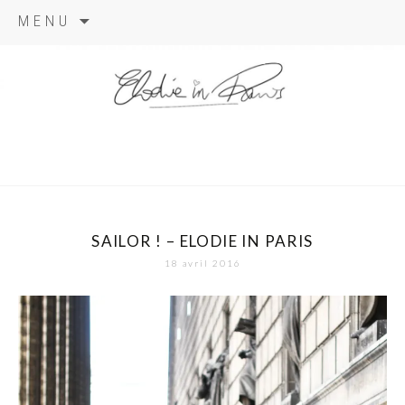
Aller
MENU
au
contenu
elodie in
paris
SAILOR ! – ELODIE IN PARIS
18 avril 2016