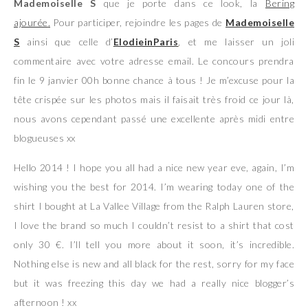
Mademoiselle S
que je porte dans ce look, la
Bering
ajourée
.
Pour participer, rejoindre les pages de
Mademoiselle
S
ainsi que celle d’
ElodieinParis
, et me laisser un joli
commentaire avec votre adresse email. Le concours prendra
fin le 9 janvier 00h bonne chance à tous ! Je m’excuse pour la
tête crispée sur les photos mais il faisait très froid ce jour là,
nous avons cependant passé une excellente après midi entre
blogueuses xx
Hello 2014 ! I hope you all had a nice new year eve, again, I’m
wishing you the best for 2014. I’m wearing today one of the
shirt I bought at La Vallee Village from the Ralph Lauren store,
I love the brand so much I couldn’t resist to a shirt that cost
only 30 €. I’ll tell you more about it soon, it’s incredible.
Nothing else is new and all black for the rest, sorry for my face
but it was freezing this day we had a really nice blogger’s
afternoon ! xx