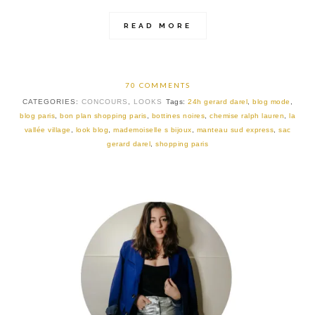
READ MORE
70 COMMENTS
CATEGORIES:
CONCOURS
,
LOOKS
Tags:
24h gerard darel
,
blog mode
,
blog paris
,
bon plan shopping paris
,
bottines noires
,
chemise ralph lauren
,
la
vallée village
,
look blog
,
mademoiselle s bijoux
,
manteau sud express
,
sac
gerard darel
,
shopping paris