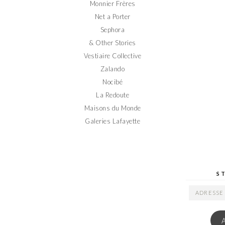
Monnier Frères
Net a Porter
Sephora
& Other Stories
Vestiaire Collective
Zalando
Nocibé
La Redoute
Maisons du Monde
Galeries Lafayette
S
ADRESSE
EMAIL