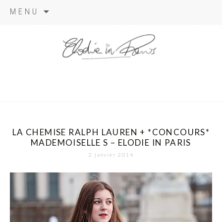
Aller
MENU
au
contenu
elodie in
paris
LA CHEMISE RALPH LAUREN + *CONCOURS*
MADEMOISELLE S – ELODIE IN PARIS
2 janvier 2014