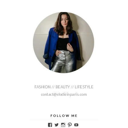
FASHION // BEAUTY // LIFESTYLE
contact@elodieinparis.com
FOLLOW ME
Voir
Voir
Voir
Voir
Voir