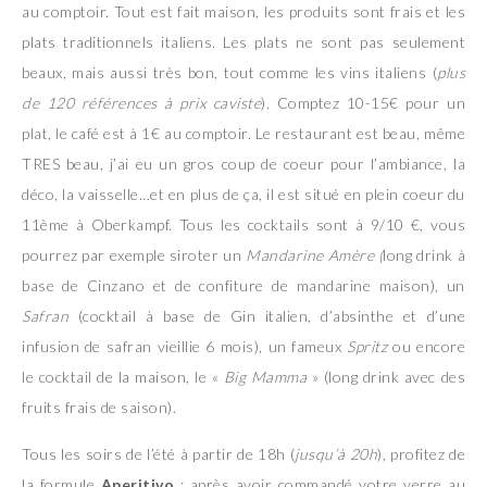
au comptoir. Tout est fait maison, les produits sont frais et les
plats traditionnels italiens. Les plats ne sont pas seulement
beaux, mais aussi très bon, tout comme les vins italiens (
plus
de 120 références à prix caviste
). Comptez 10-15€ pour un
plat, le café est à 1€ au comptoir. Le restaurant est beau, même
TRES beau, j’ai eu un gros coup de coeur pour l’ambiance, la
déco, la vaisselle…et en plus de ça, il est situé en plein coeur du
11ème à Oberkampf. Tous les cocktails sont à 9/10 €, vous
pourrez par exemple siroter un
Mandarine Amère (
long drink à
base de Cinzano et de confiture de mandarine maison), un
Safran
(cocktail à base de Gin italien, d’absinthe et d’une
infusion de safran vieillie 6 mois), un fameux
Spritz
ou encore
le cocktail de la maison, le «
Big Mamma
» (long drink avec des
fruits frais de saison).
Tous les soirs de l’été à partir de 18h (
jusqu’à 20h
), profitez de
la formule
Aperitivo
: après avoir commandé votre verre au