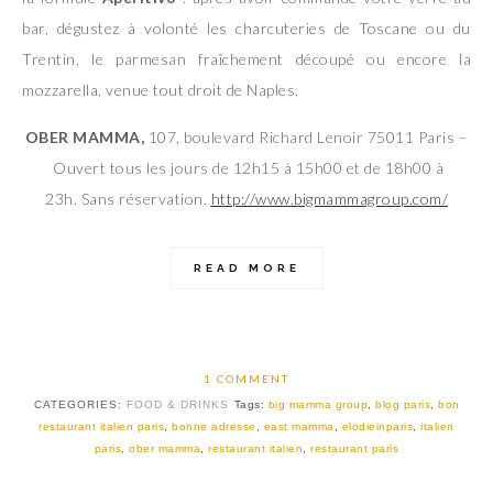
bar, dégustez à volonté les charcuteries de Toscane ou du
Trentin, le parmesan fraîchement découpé ou encore la
mozzarella, venue tout droit de Naples.
OBER MAMMA,
107, boulevard Richard Lenoir 75011 Paris –
Ouvert tous les jours de 12h15 à 15h00 et de 18h00 à
23h. Sans réservation.
http://www.bigmammagroup.com/
READ MORE
1 COMMENT
CATEGORIES:
FOOD & DRINKS
Tags:
big mamma group
,
blog paris
,
bon
restaurant italien paris
,
bonne adresse
,
east mamma
,
elodieinparis
,
italien
paris
,
ober mamma
,
restaurant italien
,
restaurant paris