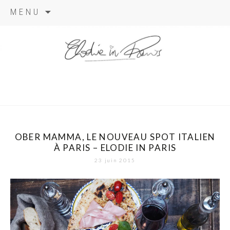
Aller
MENU
au
contenu
elodie in
paris
OBER MAMMA, LE NOUVEAU SPOT ITALIEN
À PARIS – ELODIE IN PARIS
23 juin 2015