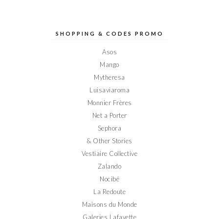
le
le
le
le
le
profil
profil
profil
profil
profil
de
de
de
de
de
Elodieinparis
Elodieinparis
Elodieinparis
Elodieinparis
Elodieinparis
sur
sur
sur
sur
sur
SHOPPING & CODES PROMO
Facebook
Twitter
Instagram
Pinterest
YouTube
Asos
Mango
Mytheresa
Luisaviaroma
Monnier Frères
Net a Porter
Sephora
& Other Stories
Vestiaire Collective
Zalando
Nocibé
La Redoute
Maisons du Monde
Galeries Lafayette