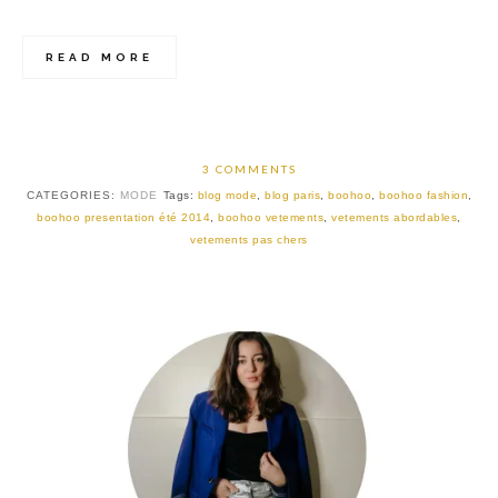
READ MORE
3 COMMENTS
CATEGORIES:
MODE
Tags:
blog mode
,
blog paris
,
boohoo
,
boohoo fashion
,
boohoo presentation été 2014
,
boohoo vetements
,
vetements abordables
,
vetements pas chers