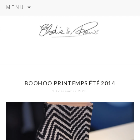
Aller
MENU
au
contenu
elodie in
paris
BOOHOO PRINTEMPS ÉTÉ 2014
10 décembre 2013