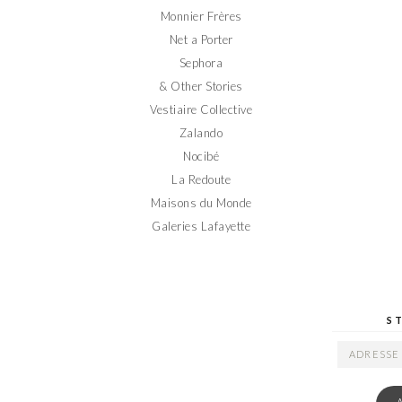
Monnier Frères
Net a Porter
Sephora
& Other Stories
Vestiaire Collective
Zalando
Nocibé
La Redoute
Maisons du Monde
Galeries Lafayette
S
ADRESSE
EMAIL