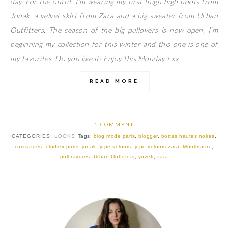
day. For the outfit, I’m wearing my first thigh high boots from
Jonak, a velvet skirt from Zara and a big sweater from Urban
Outfitters. The season of the big pullovers is now open, I’m
beginning my collection for this winter and this one is one of
my favorites. Do you like it? Enjoy this Monday ! xx
READ MORE
1 COMMENT
CATEGORIES:
LOOKS
Tags:
blog mode paris
,
blogger
,
bottes hautes noires
,
cuissardes
,
elodieinparis
,
jonak
,
jupe velours
,
jupe velours zara
,
Montmartre
,
pull rayures
,
Urban Outfitters
,
yuzefi
,
zara