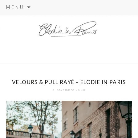
Aller
MENU
au
contenu
elodie in
paris
VELOURS & PULL RAYÉ – ELODIE IN PARIS
5 novembre 2018