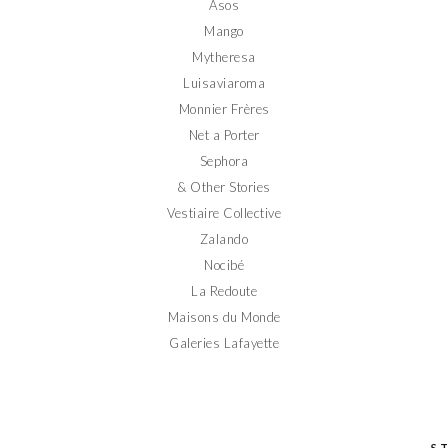
Asos
Mango
Mytheresa
Luisaviaroma
Monnier Frères
Net a Porter
Sephora
& Other Stories
Vestiaire Collective
Zalando
Nocibé
La Redoute
Maisons du Monde
Galeries Lafayette
S