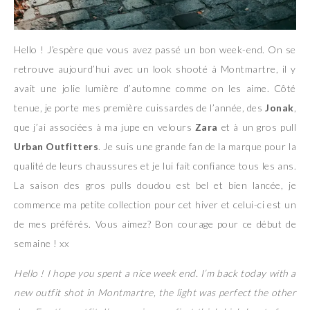
Hello ! J’espère que vous avez passé un bon week-end. On se
retrouve aujourd’hui avec un look shooté à Montmartre, il y
avait une jolie lumière d’automne comme on les aime. Côté
tenue, je porte mes première cuissardes de l’année, des
Jonak
,
que j’ai associées à ma jupe en velours
Zara
et à un gros pull
Urban Outfitters
. Je suis une grande fan de la marque pour la
qualité de leurs chaussures et je lui fait confiance tous les ans.
La saison des gros pulls doudou est bel et bien lancée, je
commence ma petite collection pour cet hiver et celui-ci est un
de mes préférés. Vous aimez? Bon courage pour ce début de
semaine ! xx
Hello ! I hope you spent a nice week end. I’m back today with a
new outfit shot in Montmartre, the light was perfect the other