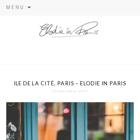
Aller
MENU
au
contenu
elodie in
paris
ILE DE LA CITÉ, PARIS – ELODIE IN PARIS
10 décembre 2017