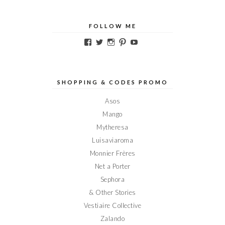
FOLLOW ME
Voir
Voir
Voir
Voir
Voir
le
le
le
le
le
profil
profil
profil
profil
profil
de
de
de
de
de
Elodieinparis
Elodieinparis
Elodieinparis
Elodieinparis
Elodieinparis
sur
sur
sur
sur
sur
SHOPPING & CODES PROMO
Facebook
Twitter
Instagram
Pinterest
YouTube
Asos
Mango
Mytheresa
Luisaviaroma
Monnier Frères
Net a Porter
Sephora
& Other Stories
Vestiaire Collective
Zalando