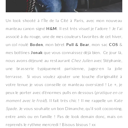
Un look shooté à l’Île de la Cité à Paris, avec mon nouveau
manteau canon signé
H&M
. Il est très visuel je l’adore ! Je l’ai
associé à du rouge, une de mes couleurs favorites de cet hiver,
un col roulé
Boden
, mon béret
Pull & Bear
, mon sac
COS
&
mes bottines
Jonak
que vous connaissez déjà bien. Ce jour là,
nous avons déjeuné au restaurant
Chez Julien
avec Stéphanie,
une brasserie typiquement parisienne, jugez-en la jolie
terrasse. Si vous voulez ajouter une touche d’originalité à
votre tenue je vous conseille ce manteau oversized ! Le +, je
peux le porter avec d’énormes pulls en dessous (
pratique en ce
moment avec le froid
). Il fait très chic ! Il me rappelle un
Kate
Spade
. Je vous souhaite un bon Dimanche, qu’il soit cocooning,
entre amis ou en famille ! Pas de look demain donc, mais on
reprends le rythme mercredi ! Bisous bisous ! xx