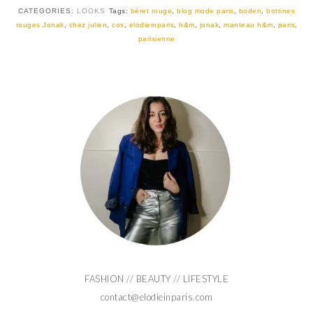
CATEGORIES:
LOOKS
Tags:
béret rouge
,
blog mode paris
,
boden
,
bottines
rouges Jonak
,
chez julien
,
cos
,
elodieinparis
,
h&m
,
jonak
,
manteau h&m
,
paris
,
parisienne
FASHION // BEAUTY // LIFESTYLE
contact@elodieinparis.com