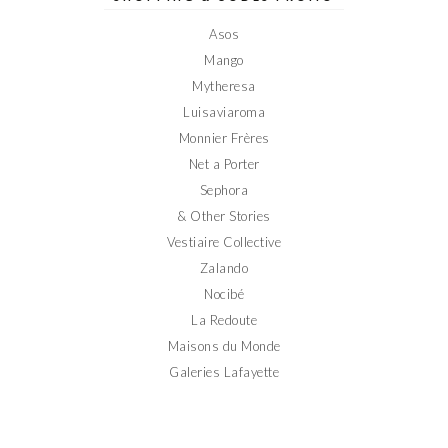
Facebook
Twitter
Instagram
Pinterest
YouTube
Asos
Mango
Mytheresa
Luisaviaroma
Monnier Frères
Net a Porter
Sephora
& Other Stories
Vestiaire Collective
Zalando
Nocibé
La Redoute
Maisons du Monde
Galeries Lafayette