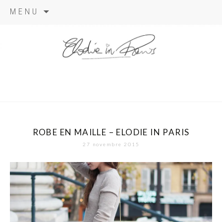
Aller
MENU
au
contenu
elodie in
paris
ROBE EN MAILLE – ELODIE IN PARIS
27 novembre 2015