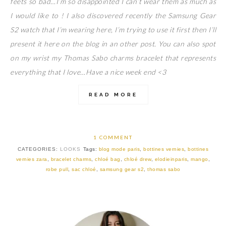
feets so bad…I’m so disappointed I can’t wear them as much as
I would like to ! I also discovered recently the Samsung Gear
S2 watch that I’m wearing here, I’m trying to use it first then I’ll
present it here on the blog in an other post. You can also spot
on my wrist my Thomas Sabo charms bracelet that represents
everything that I love…Have a nice week end <3
READ MORE
1 COMMENT
CATEGORIES:
LOOKS
Tags:
blog mode paris
,
bottines vernies
,
bottines
vernies zara
,
bracelet charms
,
chloé bag
,
chloé drew
,
elodieinparis
,
mango
,
robe pull
,
sac chloé
,
samsung gear s2
,
thomas sabo