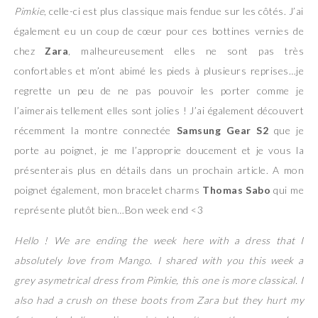
Pimkie
, celle-ci est plus classique mais fendue sur les côtés. J’ai
également eu un coup de cœur pour ces bottines vernies de
chez
Zara
, malheureusement elles ne sont pas très
confortables et m’ont abimé les pieds à plusieurs reprises…je
regrette un peu de ne pas pouvoir les porter comme je
l’aimerais tellement elles sont jolies ! J’ai également découvert
récemment la montre connectée
Samsung Gear S2
que je
porte au poignet, je me l’approprie doucement et je vous la
présenterais plus en détails dans un prochain article. A mon
poignet également, mon bracelet charms
Thomas Sabo
qui me
représente plutôt bien…Bon week end <3
Hello ! We are ending the week here with a dress that I
absolutely love from Mango. I shared with you this week a
grey asymetrical dress from Pimkie, this one is more classical. I
also had a crush on these boots from Zara but they hurt my