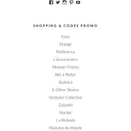
Voir
Voir
Voir
Voir
Voir
le
le
le
le
le
profil
profil
profil
profil
profil
de
de
de
de
de
Elodieinparis
Elodieinparis
Elodieinparis
Elodieinparis
Elodieinparis
sur
sur
sur
sur
sur
SHOPPING & CODES PROMO
Facebook
Twitter
Instagram
Pinterest
YouTube
Asos
Mango
Mytheresa
Luisaviaroma
Monnier Frères
Net a Porter
Sephora
& Other Stories
Vestiaire Collective
Zalando
Nocibé
La Redoute
Maisons du Monde