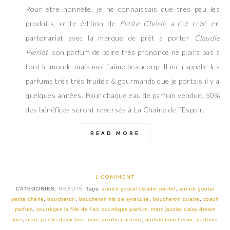
Pour être honnête, je ne connaissais que très peu les
produits, cette édition de
Petite Chérie
a été créé en
partenariat avec la marque de prêt à porter
Claudie
Pierlot
, son parfum de poire très prononcé ne plaira pas a
tout le monde mais moi j’aime beaucoup. Il me rappelle les
parfums très très fruités & gourmands que je portais il y a
quelques années. Pour chaque eau de parfum vendue, 50%
des bénéfices seront reversés à La Chaîne de l’Espoir.
READ MORE
1 COMMENT
CATEGORIES:
BEAUTÉ
Tags:
annick goutal claudie pierlot
,
annick goutal
petite chérie
,
boucheron
,
boucheron iris de syracuse
,
boucheron quatre
,
coach
parfum
,
courrèges la fille de l'air
,
courrèges parfum
,
marc jacobs daisy dream
kiss
,
marc jacobs daisy kiss
,
marc jacobs parfums
,
parfum boucheron
,
parfums