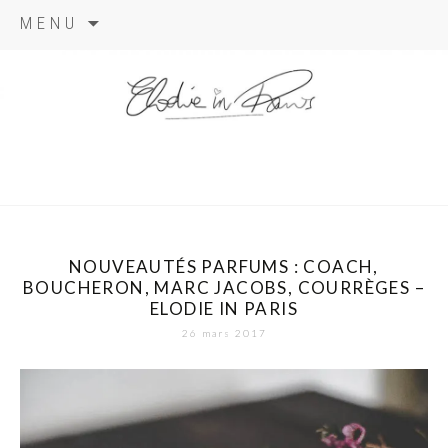
Aller
MENU
au
contenu
elodie in
paris
NOUVEAUTÉS PARFUMS : COACH,
BOUCHERON, MARC JACOBS, COURRÈGES –
ELODIE IN PARIS
26 mars 2017