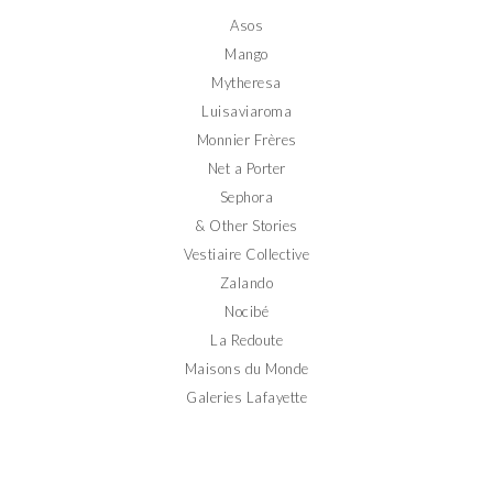
Facebook
Twitter
Instagram
Pinterest
YouTube
Asos
Mango
Mytheresa
Luisaviaroma
Monnier Frères
Net a Porter
Sephora
& Other Stories
Vestiaire Collective
Zalando
Nocibé
La Redoute
Maisons du Monde
Galeries Lafayette