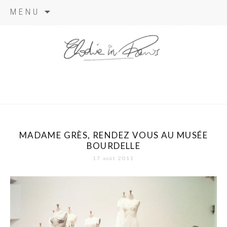
Aller
MENU
au
contenu
elodie in
paris
MADAME GRÈS, RENDEZ VOUS AU MUSÉE
BOURDELLE
17 août 2011