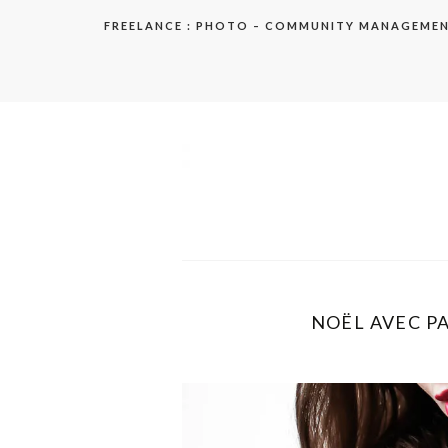
Aller
FREELANCE : PHOTO – COMMUNITY MANAGEME
au
contenu
elodie
NOËL AVEC PA