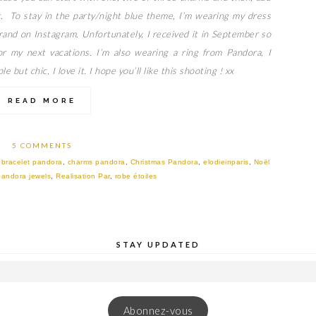
t. To stay in the party/night blue theme, I’m wearing my dress
brand on Instagram. Unfortunately, I received it in September so
 for my next vacations. I’m also wearing a ring from Pandora, I
le but chic, I love it. I hope you’ll like this shooting ! xx
READ MORE
5 COMMENTS
,
bracelet pandora
,
charms pandora
,
Christmas Pandora
,
elodieinparis
,
Noël
pandora jewels
,
Realisation Par
,
robe étoiles
STAY UPDATED
Abonnez-vous