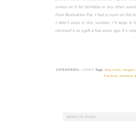
somes on it for birthday or any other even
from Realisation Par, I had a crush on this 
I didn’t wear it this summer, I’ll keep it
received it as a gift a few years ago, it’s simp
CATEGORIES:
LOOKS
Tags:
blog mode
,
blogger
Pandora
,
pandora
,
ADRESSE
EMAIL