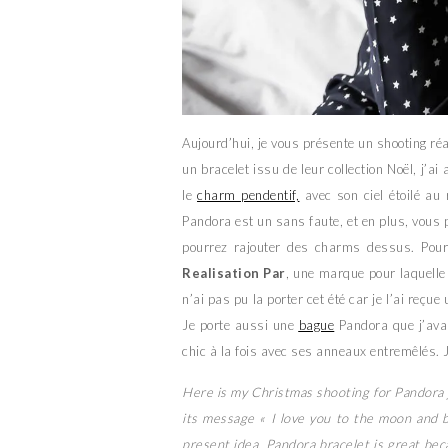
Aujourd’hui, je vous présente un shooting ré
un bracelet issu de leur collection Noël, j’a
le
charm pendentif,
avec son ciel étoilé au
Pandora est un sans faute, et en plus, vous
pourrez rajouter des charms dessus. Pour 
Realisation Par
, une marque pour laquelle
n’ai pas pu la porter cet été car je l’ai reç
Je porte aussi une
bague
Pandora que j’avai
chic à la fois avec ses anneaux entremêlés. J
Here is my Christmas shooting for Pandora j
its message « I love you to the moon and b
present idea, Pandora bracelet is great be