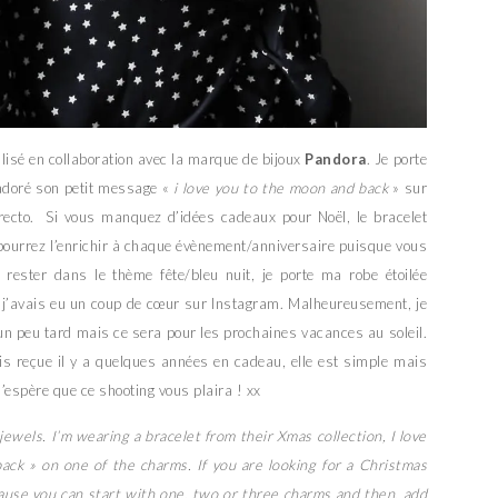
alisé en collaboration avec la marque de bijoux
Pandora
. Je porte
i adoré son petit message «
i love you to the moon and back
» sur
 recto. Si vous manquez d’idées cadeaux pour Noël, le bracelet
 pourrez l’enrichir à chaque évènement/anniversaire puisque vous
rester dans le thème fête/bleu nuit, je porte ma robe étoilée
 j’avais eu un coup de cœur sur Instagram. Malheureusement, je
ue un peu tard mais ce sera pour les prochaines vacances au soleil.
s reçue il y a quelques années en cadeau, elle est simple mais
’espère que ce shooting vous plaira ! xx
ewels. I’m wearing a bracelet from their Xmas collection, I love
ack » on one of the charms. If you are looking for a Christmas
cause you can start with one, two or three charms and then, add